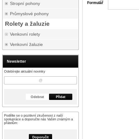
Formulář
Stropní pohony
Průmyslové pohony
Rolety a žaluzie
Venkovní rolety
Venkovní žaluzie
Newsletter
Odebírejte aktuální novinky
Odebrat
Přidat
Podělte se o pozitivní zkušenost z naší
spolupráce a doporučte nás Vašim známým a
přátelům:
Doporučit