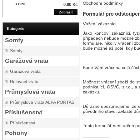
Obchodní podmínky
s DPH:
0.00 Kč
Zobrazit
Formulář pro odstoupen
Vážení zákazníci,
Kategorie
Jako koncoví zákazníci, fy
případech nebude možné zbož
Somfy
formuláře, nikoliv vrácení zb
bude možné až poté, kdy bud
Somfy
Garážová vrata
Bude Vám vrácena celá částk
Garážová vrata
Rolovací vrata
Možnost vrácení zboží do st
podnikající, OSVČ, s.r.o., 
Průmyslová vrata
zakázku.
Průmyslová vrata ALFA PORTAS
Důrazně upozorňujeme, že e-
původního stavu. Zvláště dů
Příslušenství
Příslušenství
Tento formulář není určen pro
Pohony