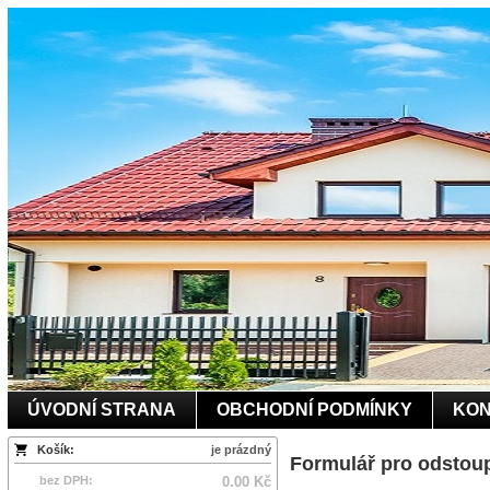
ÚVODNÍ STRANA
OBCHODNÍ PODMÍNKY
KON
Košík:
je prázdný
Formulář pro odstou
bez DPH:
0.00 Kč