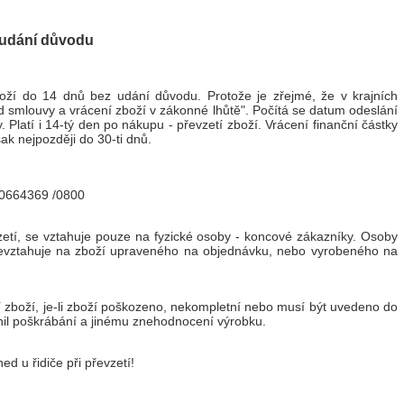
z udání důvodu
boží do 14 dnů bez udání důvodu. Protože je zřejmé, že v krajních
d smlouvy a vrácení zboží v zákonné lhůtě". Počítá se datum odeslání
. Platí i 14-tý den po nákupu - převzetí zboží. Vrácení finanční částky
k nejpozději do 30-ti dnů.
210664369 /0800
zetí, se vztahuje pouze na fyzické osoby - koncové zákazníky. Osoby
e nevztahuje na zboží upraveného na objednávku, nebo vyrobeného na
 zboží, je-li zboží poškozeno, nekompletní nebo musí být uvedeno do
il poškrábání a jinému znehodnocení výrobku.
d u řidiče při převzetí!