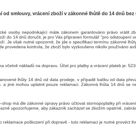
í od smlouvy, vrácení zboží v zákonné lhůtě do 14 dnů be
zické osoby nepodnikající máte zákonem garantováno právo vrátit z
í do 14 dnů doručit, je pro Vás připraven formulář "pro odstoupení o
oží. Je však nutné upozornit, že jde o specifikaci termínu zákonné lhůty
e provedena kontrola, že zboží bylo vyzkoušeno nikoliv používáno avša
a včetně nákladů na dopravu. Účet pro platby a vrácení plateb je: 5
anovené lhůty 14 dnů od data prodeje, v případě balíku od data přev
a.s. a jiné mohou uplatnit pouze reklamaci. Zákonná lhůta 14 dnů s
shop má dle zákonné úpravy právo účtovat stornopoplatky při vrácení
razně upozorňujeme, aby zákazník zacházel se zbožím opatrně, zabrán
 reklamace poškození při dopravě - tuto reklamaci je nutné provéct ihne