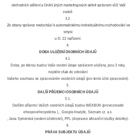
obchodních sdělení a činění jiných marketingových aktivit správcem vůči Vaší
osobě.
3.2.
Ze strany správce nedochází k automatickému individuálnímu rozhodování ve
smysl
u čl. 22 nařízení.
4.
DOBA ULOŽENÍ OSOBNÍCH ÚDAJŮ
4.1.
Doba, po kterou budou Vaše osobní údaje správcem uloženy, jsou 3 roky,
nejdéle však do odvolání
Vašeho souhlasu se zpracováním osobních údajů (pro tento účel zpracování).
5.
DALŠÍ PŘÍJEMCI OSOBNÍCH ÚDAJŮ
5.1.
Dalšími příjemci Vašich osobních údajů budou WEXBO® (provozovatel
ehsopovéhosystému ), , Google Analytic, Seznam.cz a.s.
, Jana Symerská (vedení účetnictví), PPL (dopravce afinanční služby dobírky).
6.
PRÁVA SUBJEKTU ÚDAJŮ