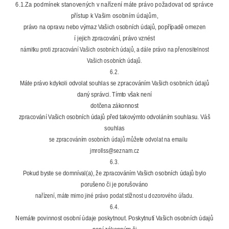
6.1.Za podmínek stanovených v nařízení máte právo požadovat od správce
přístup k Vašim osobním údajům,
právo na opravu nebo výmaz Vašich osobních údajů, popřípadě omezen
í jejich zpracování, právo vznést
námitku proti zpracování Vašich osobních údajů, a dále právo na přenositelnost
Vašich osobních údajů.
6.2.
Máte právo kdykoli odvolat souhlas se zpracováním Vašich osobních údajů
daný správci. Tímto však není
dotčena zákonnost
zpracování Vašich osobních údajů před takovýmto odvoláním souhlasu. Váš
souhlas
se zpracováním osobních údajů můžete odvolat na emailu
jmrollss@seznam.cz
6.3.
Pokud byste se domníval(a), že zpracováním Vašich osobních údajů bylo
porušeno či je porušováno
nařízení, máte mimo jiné právo podat stížnost u dozorového úřadu.
6.4.
Nemáte povinnost osobní údaje poskytnout. Poskytnutí Vašich osobních údajů