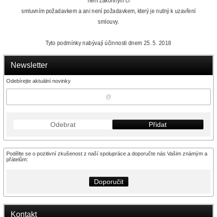
není zákonným či
smluvním požadavkem a ani není požadavkem, který je nutný k uzavření
smlouvy.
Tyto podmínky nabývají účinnosti dnem 25. 5. 2018
Newsletter
Odebírejte aktuální novinky
Odebrat
Přidat
Podělte se o pozitivní zkušenost z naší spolupráce a doporučte nás Vašim známým a
přátelům:
Doporučit
Kontakt