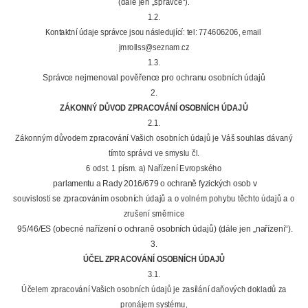
(dále jen „správce“).
1.2.
Kontaktní údaje správce jsou následující: tel: 774606206, email
jmrollss@seznam.cz
1.3.
Správce nejmenoval pověřence pro ochranu osobních údajů
2.
ZÁKONNÝ DŮVOD ZPRACOVÁNÍ OSOBNÍCH ÚDAJŮ
2.1.
Zákonným důvodem zpracování Vašich osobních údajů je Váš souhlas dávaný
tímto správci ve smyslu čl.
6 odst. 1 písm. a) Nařízení Evropského
parlamentu a Rady 2016/679 o ochraně fyzických osob v
souvislosti se zpracováním osobních údajů a o volném pohybu těchto údajů a o
zrušení směrnice
95/46/ES (obecné nařízení o ochraně osobních údajů) (dále jen „nařízení“).
3.
ÚČEL ZPRACOVÁNÍ OSOBNÍCH ÚDAJŮ
3.1.
Účelem zpracování Vašich osobních údajů je zasílání daňových dokladů za
pronájem systému,