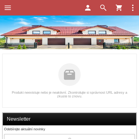
Produkt neexistuje nebo je neaktivní. Zkontrolujte si správnost URL adresy a
zkuste to znovu.
Newsletter
Odebírejte aktuální novinky