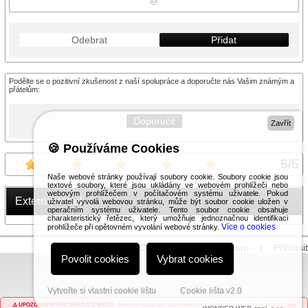
Odebrat
Přidat
Podělte se o pozitivní zkušenost z naší spolupráce a doporučte nás Vašim známým a
přátelům:
Doporučit
Zavřít
🍪 Používáme Cookies
5
/
5
Naše webové stránky používají soubory cookie. Soubory cookie jsou
textové soubory, které jsou ukládány ve webovém prohlížeči nebo
webovým prohlížečem v počítačovém systému uživatele. Pokud
Externí modul
uživatel vyvolá webovou stránku, může být soubor cookie uložen v
operačním systému uživatele. Tento soubor cookie obsahuje
charakteristický řetězec, který umožňuje jednoznačnou identifikaci
Více o cookies
prohlížeče při opětovném vyvolání webové stránky.
© 2026 WEXBO |
www.wexbo.com
|
Přihlásit
Povolit cookies
Vybrat cookies
Vytvořte si vlastní cookie lištu
Cookie lišta v2.0
⚠️ UPOZORNĚNÍ PRO SPRÁVCE WEBU:
Používáte zastaralou verzi cookie lišty.
Získejte novou zabezpečenou verzi