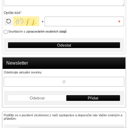
Opište kód
*
»
Souhlasím s
zpracováním osobních údajů
Odeslat
Newsletter
Odebírejte aktuální novinky
Odebrat
Přidat
Podělte se o pozitivní zkušenost z naší spolupráce a doporučte nás Vašim známým a
přátelům: