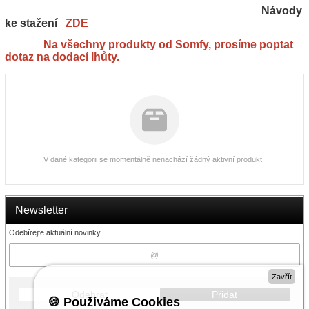
Návody
ke stažení
ZDE
Na všechny produkty od Somfy, prosíme poptat
dotaz na dodací lhůty.
V dané kategorii se momentálně nenachází žádný aktivní produkt.
Newsletter
Odebírejte aktuální novinky
Zavřít
Odebrat
Přidat
🍪 Používáme Cookies