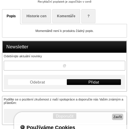
Recyklační poplatek je započítán v ceně
Popis
Historie cen
Komentáře
?
Momentálně není k produktu žádný popis.
Newsletter
Odebírejte aktuální novinky
Odebrat
Přidat
Podělte se o pozitivní zkušenost z naší spolupráce a doporučte nás Vašim známým a
přátelům:
Doporučit
Zavřít
🍪 Používáme Cookies