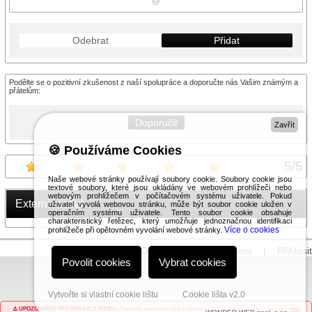
Odebrat
Přidat
Podělte se o pozitivní zkušenost z naší spolupráce a doporučte nás Vašim známým a
přátelům:
Doporučit
Zavřít
🍪 Používáme Cookies
5
/
5
Naše webové stránky používají soubory cookie. Soubory cookie jsou
textové soubory, které jsou ukládány ve webovém prohlížeči nebo
webovým prohlížečem v počítačovém systému uživatele. Pokud
Externí modul
uživatel vyvolá webovou stránku, může být soubor cookie uložen v
operačním systému uživatele. Tento soubor cookie obsahuje
charakteristický řetězec, který umožňuje jednoznačnou identifikaci
Více o cookies
prohlížeče při opětovném vyvolání webové stránky.
© 2026 WEXBO |
www.wexbo.com
|
Přihlásit
Povolit cookies
Vybrat cookies
Vytvořte si vlastní cookie lištu
Cookie lišta v2.0
⚠️ UPOZORNĚNÍ PRO SPRÁVCE WEBU:
Používáte zastaralou verzi cookie lišty.
Získejte novou zabezpečenou verzi