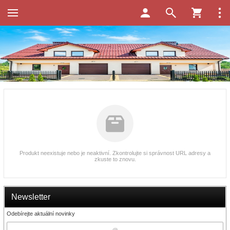
Produkt neexistuje nebo je neaktivní. Zkontrolujte si správnost URL adresy a
zkuste to znovu.
Newsletter
Odebírejte aktuální novinky