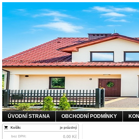
ÚVODNÍ STRANA
OBCHODNÍ PODMÍNKY
KON
Košík:
je prázdný
bez DPH:
0.00 Kč