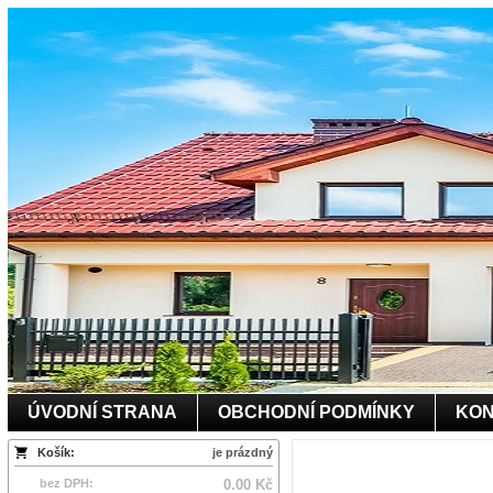
ÚVODNÍ STRANA
OBCHODNÍ PODMÍNKY
KON
Košík:
je prázdný
bez DPH:
0.00 Kč