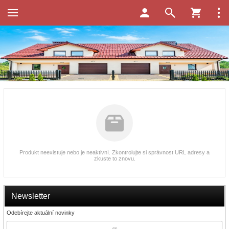
Produkt neexistuje nebo je neaktivní. Zkontrolujte si správnost URL adresy a
zkuste to znovu.
Newsletter
Odebírejte aktuální novinky