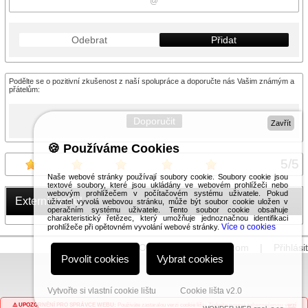
Odebrat
Přidat
Podělte se o pozitivní zkušenost z naší spolupráce a doporučte nás Vašim známým a
přátelům:
Doporučit
Zavřít
🍪 Používáme Cookies
5
/
5
Naše webové stránky používají soubory cookie. Soubory cookie jsou
textové soubory, které jsou ukládány ve webovém prohlížeči nebo
webovým prohlížečem v počítačovém systému uživatele. Pokud
Externí modul
uživatel vyvolá webovou stránku, může být soubor cookie uložen v
operačním systému uživatele. Tento soubor cookie obsahuje
charakteristický řetězec, který umožňuje jednoznačnou identifikaci
Více o cookies
prohlížeče při opětovném vyvolání webové stránky.
© 2026 WEXBO |
www.wexbo.com
|
Přihlásit
Povolit cookies
Vybrat cookies
Vytvořte si vlastní cookie lištu
Cookie lišta v2.0
⚠️ UPOZORNĚNÍ PRO SPRÁVCE WEBU:
Používáte zastaralou verzi cookie lišty.
Získejte novou zabezpečenou verzi