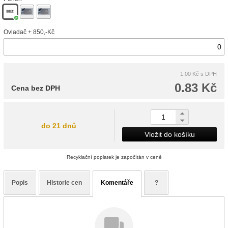
Ovladač + 850,-Kč
1.00 Kč
s DPH
0.83 Kč
Cena bez DPH
do 21 dnů
Vložit do košíku
Recyklační poplatek je započítán v ceně
Popis
Historie cen
Komentáře
?