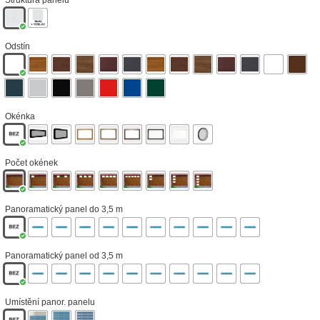
Struktura panelu
Odstín
Okénka
Počet okének
Panoramatický panel do 3,5 m
Panoramatický panel od 3,5 m
Umístění panor. panelu