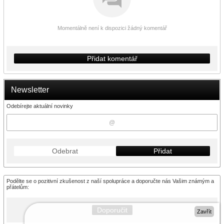
Momentálně není k dispozici žádný komentář
Přidat komentář
Newsletter
Odebírejte aktuální novinky
Odebrat
Přidat
Podělte se o pozitivní zkušenost z naší spolupráce a doporučte nás Vašim známým a
přátelům:
Doporučit
Zavřít