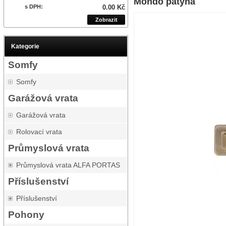
Mondo patyna
s DPH:
0.00 Kč
Zobrazit
Kategorie
Somfy
Somfy
Garážová vrata
Garážová vrata
Rolovací vrata
Průmyslová vrata
Průmyslová vrata ALFA PORTAS
Příslušenství
Příslušenství
Pohony