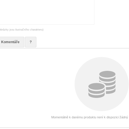
obrázky jsou ilustračního charakteru)
Komentáře
?
Momentálně k danému produktu není k dispozici žádný g