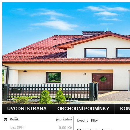
ÚVODNÍ STRANA
OBCHODNÍ PODMÍNKY
KON
Košík:
je prázdný
Úvod
/
Kliky
bez DPH:
0.00 Kč