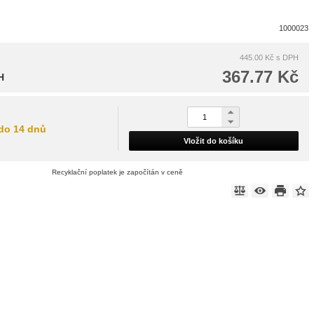
1000023
445.00 Kč
s DPH
367.77 Kč
H
do 14 dnů
Vložit do košíku
Recyklační poplatek je započítán v ceně