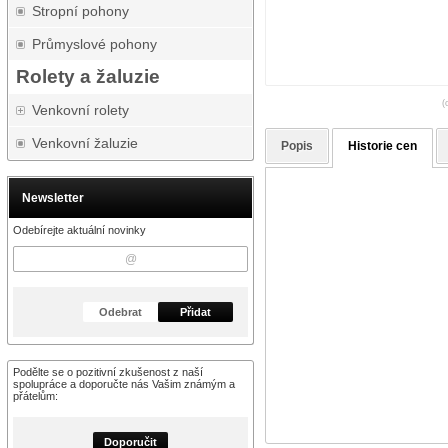
Stropní pohony
Průmyslové pohony
Rolety a žaluzie
(
Venkovní rolety
Venkovní žaluzie
Popis
Historie cen
Newsletter
Odebírejte aktuální novinky
Odebrat
Přidat
Podělte se o pozitivní zkušenost z naší
spolupráce a doporučte nás Vašim známým a
přátelům:
Doporučit