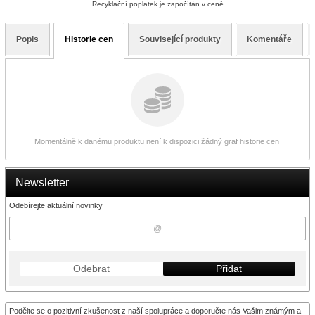
Recyklační poplatek je započítán v ceně
Popis
Historie cen
Související produkty
Komentáře
Momentálně k danému produktu není k dispozici žádný graf historie cen
Newsletter
Odebírejte aktuální novinky
Odebrat
Přidat
Podělte se o pozitivní zkušenost z naší spolupráce a doporučte nás Vašim známým a