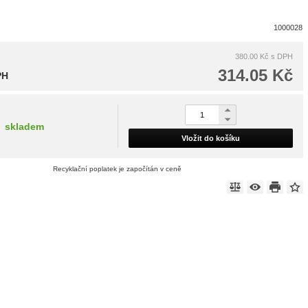
1000028
380.00 Kč
s DPH
314.05 Kč
PH
skladem
Vložit do košíku
Recyklační poplatek je započítán v ceně