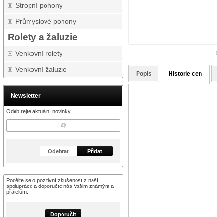
Stropní pohony
Průmyslové pohony
Rolety a žaluzie
Venkovní rolety
Venkovní žaluzie
Popis
Historie cen
Newsletter
Odebírejte aktuální novinky
Odebrat
Přidat
Podělte se o pozitivní zkušenost z naší
spolupráce a doporučte nás Vašim známým a
přátelům:
Doporučit