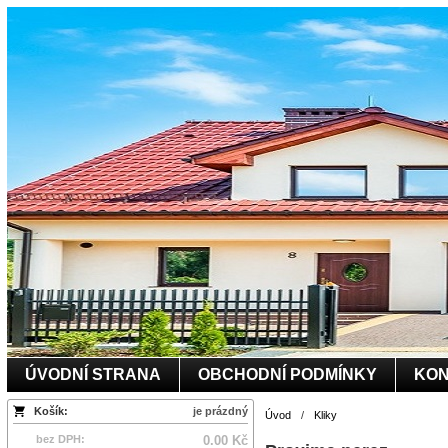
ÚVODNÍ STRANA
OBCHODNÍ PODMÍNKY
KON
Košík:
je prázdný
Úvod
/
Kliky
bez DPH:
0.00 Kč