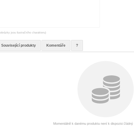
(obrázky jsou ilustračního charakteru)
Související produkty
Komentáře
?
Momentálně k danému produktu není k dispozici žádný g