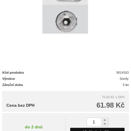
Kód produktu
9014163
Výrobce
Somfy
Záruční doba
5 let
75.00 Kč
s DPH
61.98 Kč
Cena bez DPH
do 2 dnů