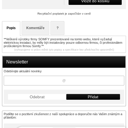
Vložit do košíku
Recyklační poplatek je započítán v ceně
Popis
Komentáře
?
**Veškeré výrobky firmy SOMFY prezentované na tomto webu, které vyžadují
elektrickou instalaci, by měly být instalovány pouze odbornou firmou, či profesionálem
proškoleným firmou Somfy.**
(vyhrazujeme si právo měnit tyto popisy a specifikace bez předchozího upozornění)
Newsletter
Odebírejte aktuální novinky
Odebrat
Přidat
Podělte se o pozitivní zkušenost z naší spolupráce a doporučte nás Vašim známým a
přátelům: