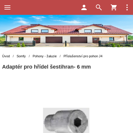
Úvod
/
Somfy
/
Pohony - žaluzie
/
Příslušenství pro pohon J4
Adaptér pro hřídel šestihran- 6 mm