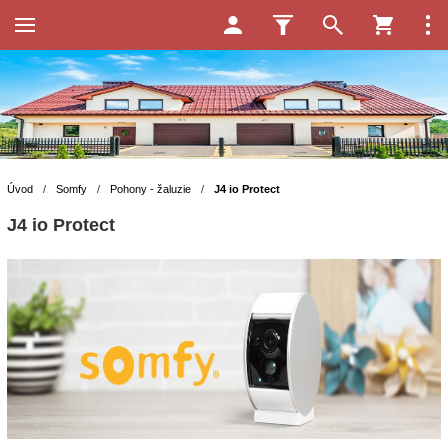
Úvod
/
Somfy
/
Pohony - žaluzie
/
J4 io Protect
J4 io Protect