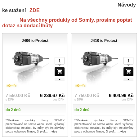
Návody
ke stažení
ZDE
Na všechny produkty od Somfy, prosíme poptat
dotaz na dodací lhůty.
J406 io Protect
J410 io Protect
7 550.00 Kč
6 239.67 Kč
7 750.00 Kč
6 404.96 Kč
s DPH
bez DPH
s DPH
bez DPH
do 2 dnů
do 2 dnů
**Veškeré výrobky firmy SOMFY
**Veškeré výrobky firmy SOMFY
prezentované na tomto webu, které vyžadují
prezentované na tomto webu, které vyžadují
elektrickou instalaci, by měly být instalovány
elektrickou instalaci, by měly být instalovány
pouze odbornou firmou, či prof...
...více
pouze odbornou firmou, či prof...
...více