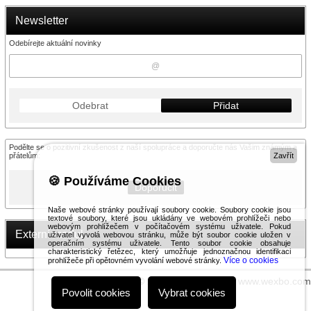
Newsletter
Odebírejte aktuální novinky
Odebrat
Přidat
Podělte se o pozitivní zkušenost z naší spolupráce a doporučte nás Vašim známým a
přátelům:
Zavřít
🍪 Používáme Cookies
Doporučit
Naše webové stránky používají soubory cookie. Soubory cookie jsou
textové soubory, které jsou ukládány ve webovém prohlížeči nebo
webovým prohlížečem v počítačovém systému uživatele. Pokud
Externí modul
uživatel vyvolá webovou stránku, může být soubor cookie uložen v
operačním systému uživatele. Tento soubor cookie obsahuje
charakteristický řetězec, který umožňuje jednoznačnou identifikaci
Více o cookies
prohlížeče při opětovném vyvolání webové stránky.
© 2026 WEXBO |
www.wexbo.com
Povolit cookies
Vybrat cookies