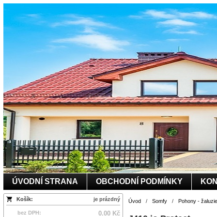
ÚVODNÍ STRANA
OBCHODNÍ PODMÍNKY
KON
Košík:
je prázdný
Úvod
/
Somfy
/
Pohony - žaluzi
bez DPH:
0.00 Kč