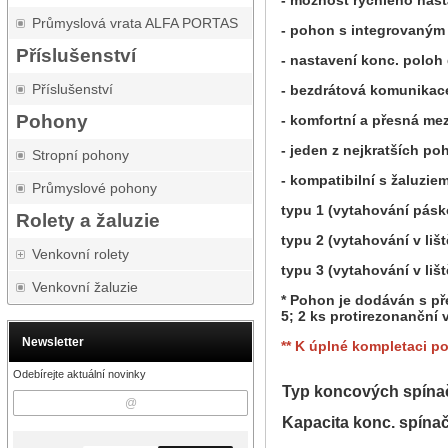
- možnost rychlého nast
Průmyslová vrata ALFA PORTAS
- pohon s integrovaným
Příslušenství
- nastavení konc. poloh
Příslušenství
- bezdrátová komunikace
Pohony
- komfortní a přesná m
- jeden z nejkratších po
Stropní pohony
- kompatibilní s žaluziem
Průmyslové pohony
typu 1 (vytahování pásk
Rolety a žaluzie
typu 2 (vytahování v liš
Venkovní rolety
typu 3 (vytahování v lišt
Venkovní žaluzie
* Pohon je dodáván s př
5; 2 ks protirezonanční
Newsletter
** K úplné kompletaci p
Odebírejte aktuální novinky
Typ koncových spína
Kapacita konc. spína