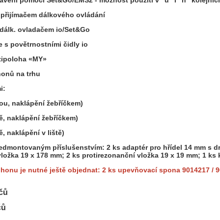
avení pomocí Set&Go/EMS2 - možnost použití v "u" i "n" kolejnici
 přijímačem dálkového ovládání
 dálk. ovladačem io/Set&Go
 s povětrnostními čidly io
ezipoloha «MY»
honů na trhu
i:
ou, naklápění žebříčkem)
tě, naklápění žebříčkem)
ě, naklápění v liště)
edmontovaným příslušenstvím: 2 ks adaptér pro hřídel 14 mm s drá
 vložka 19 x 178 mm; 2 ks protirezonanční vložka 19 x 19 mm; 1 k
ohonu je nutné ještě objednat: 2 ks upevňovací spona 9014217 /
čů
čů