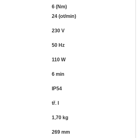
6 (Nm)
24 (ot/min)
230 V
50 Hz
110 W
6 min
IP54
tř. I
1,70 kg
269 mm