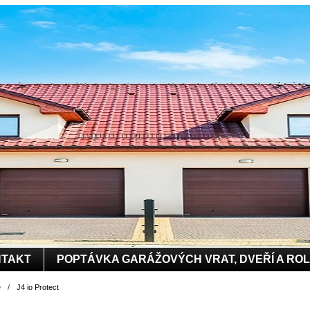
TAKT
POPTÁVKA GARÁŽOVÝCH VRAT, DVEŘÍ A RO
e
/
J4 io Protect