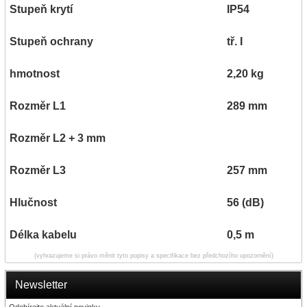
Stupeň krytí
IP54
Stupeň ochrany
tř. I
hmotnost
2,20 kg
Rozměr L1
289 mm
Rozměr L2 + 3 mm
Rozměr L3
257 mm
Hlučnost
56 (dB)
Délka kabelu
0,5 m
(vyhrazujeme si právo měnit tyto popisy a specifikace bez předchozího upozornění)
Newsletter