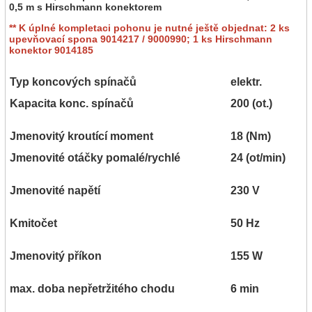
0,5 m s Hirschmann konektorem
** K úplné kompletaci pohonu je nutné ještě objednat: 2 ks
upevňovací spona 9014217 / 9000990; 1 ks Hirschmann
konektor 9014185
Typ koncových spínačů
elektr.
Kapacita konc. spínačů
200 (ot.)
Jmenovitý kroutící moment
18 (Nm)
Jmenovité otáčky pomalé/rychlé
24 (ot/min)
Jmenovité napětí
230 V
Kmitočet
50 Hz
Jmenovitý příkon
155 W
max. doba nepřetržitého chodu
6 min