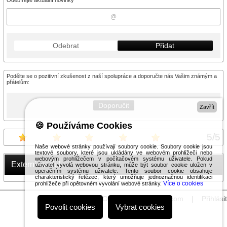
Odebírejte aktuální novinky
Odebrat
Přidat
Podělte se o pozitivní zkušenost z naší spolupráce a doporučte nás Vašim známým a
přátelům:
Doporučit
Zavřít
🍪 Používáme Cookies
5
/
5
Naše webové stránky používají soubory cookie. Soubory cookie jsou
textové soubory, které jsou ukládány ve webovém prohlížeči nebo
webovým prohlížečem v počítačovém systému uživatele. Pokud
Externí modul
uživatel vyvolá webovou stránku, může být soubor cookie uložen v
operačním systému uživatele. Tento soubor cookie obsahuje
charakteristický řetězec, který umožňuje jednoznačnou identifikaci
Více o cookies
prohlížeče při opětovném vyvolání webové stránky.
© 2026 WEXBO |
www.wexbo.com
|
Přihlásit
Povolit cookies
Vybrat cookies