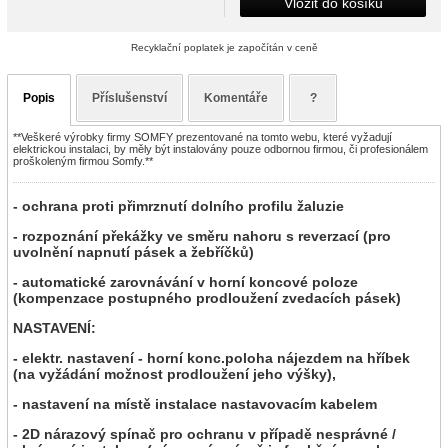
Vložit do košíku
Recyklační poplatek je započítán v ceně
Popis
Příslušenství
Komentáře
?
**Veškeré výrobky firmy SOMFY prezentované na tomto webu, které vyžadují
elektrickou instalaci, by měly být instalovány pouze odbornou firmou, či profesionálem
proškoleným firmou Somfy.**
- ochrana proti přimrznutí dolního profilu žaluzie
- rozpoznání překážky ve směru nahoru s reverzací (pro
uvolnění napnutí pásek a žebříčků)
- automatické zarovnávání v horní koncové poloze
(kompenzace postupného prodloužení zvedacích pásek)
NASTAVENÍ:
- elektr. nastavení - horní konc.poloha nájezdem na hříbek
(na vyžádání možnost prodloužení jeho výšky),
- nastavení na místě instalace nastavovacím kabelem
- 2D nárazový spínač pro ochranu v případě nesprávné /