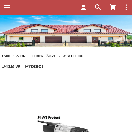
Úvod
/
Somfy
/
Pohony - žaluzie
/
J4 WT Protect
J418 WT Protect