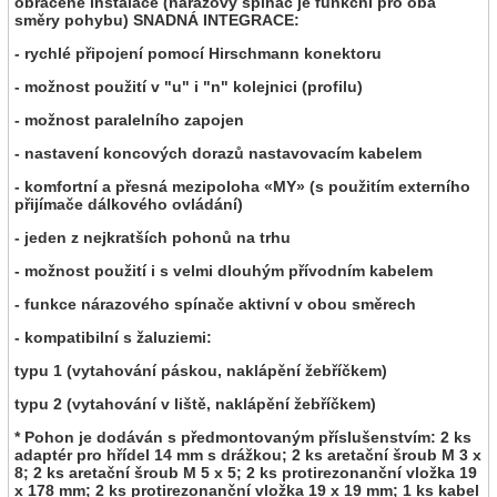
obrácené instalace (nárazový spínač je funkční pro oba
směry pohybu) SNADNÁ INTEGRACE:
- rychlé připojení pomocí Hirschmann konektoru
- možnost použití v "u" i "n" kolejnici (profilu)
- možnost paralelního zapojen
- nastavení koncových dorazů nastavovacím kabelem
- komfortní a přesná mezipoloha «MY» (s použitím externího
přijímače dálkového ovládání)
- jeden z nejkratších pohonů na trhu
- možnost použití i s velmi dlouhým přívodním kabelem
- funkce nárazového spínače aktivní v obou směrech
- kompatibilní s žaluziemi:
typu 1 (vytahování páskou, naklápění žebříčkem)
typu 2 (vytahování v liště, naklápění žebříčkem)
* Pohon je dodáván s předmontovaným příslušenstvím: 2 ks
adaptér pro hřídel 14 mm s drážkou; 2 ks aretační šroub M 3 x
8; 2 ks aretační šroub M 5 x 5; 2 ks protirezonanční vložka 19
x 178 mm; 2 ks protirezonanční vložka 19 x 19 mm; 1 ks kabel