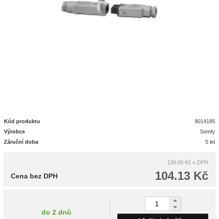
Kód produktu
9014185
Výrobce
Somfy
Záruční doba
5 let
126.00 Kč
s DPH
104.13 Kč
Cena bez DPH
do 2 dnů