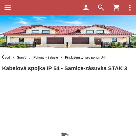
Úvod
/
Somfy
/
Pohony - žaluzie
/
Příslušenství pro pohon J4
Kabelová spojka IP 54 - Samice-zásuvka STAK 3