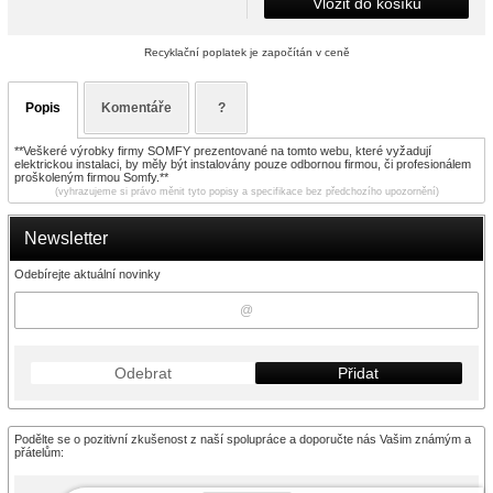
Vložit do košíku
Recyklační poplatek je započítán v ceně
Popis
Komentáře
?
**Veškeré výrobky firmy SOMFY prezentované na tomto webu, které vyžadují
elektrickou instalaci, by měly být instalovány pouze odbornou firmou, či profesionálem
proškoleným firmou Somfy.**
(vyhrazujeme si právo měnit tyto popisy a specifikace bez předchozího upozornění)
Newsletter
Odebírejte aktuální novinky
Odebrat
Přidat
Podělte se o pozitivní zkušenost z naší spolupráce a doporučte nás Vašim známým a
přátelům: