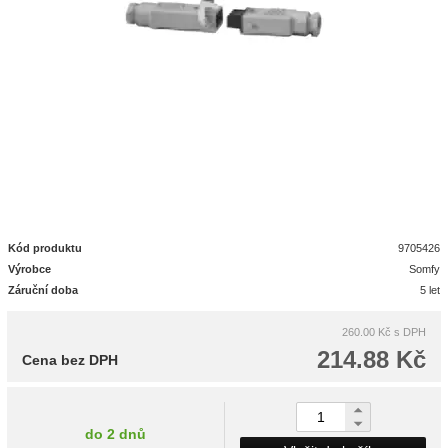
Kód produktu
9705426
Výrobce
Somfy
Záruční doba
5 let
260.00 Kč
s DPH
214.88 Kč
Cena bez DPH
do 2 dnů