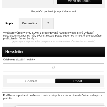
Vložit do košíku
Recyklační poplatek je započítán v ceně
Popis
Komentáře
?
**Veškeré výrobky firmy SOMFY prezentované na tomto webu, které vyžadují
elektrickou instalaci, by měly být instalovány pouze odbornou firmou, či profesionálem
proškoleným firmou Somfy.**
(vyhrazujeme si právo měnit tyto popisy a specifikace bez předchozího upozornění)
Newsletter
Odebírejte aktuální novinky
Odebrat
Přidat
Podělte se o pozitivní zkušenost z naší spolupráce a doporučte nás Vašim známým a
přátelům: