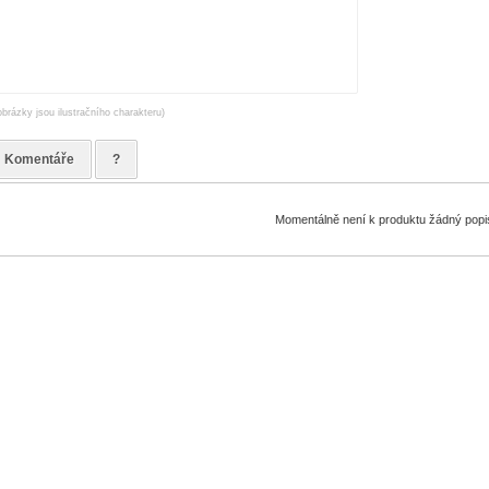
obrázky jsou ilustračního charakteru)
Komentáře
?
Momentálně není k produktu žádný popi