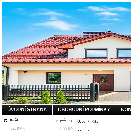
ÚVODNÍ STRANA
OBCHODNÍ PODMÍNKY
KON
Košík:
je prázdný
Úvod
/
Kliky
bez DPH:
0.00 Kč