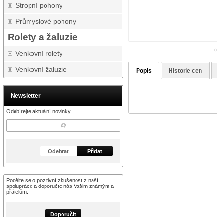
Stropní pohony
Průmyslové pohony
Rolety a žaluzie
(
Venkovní rolety
Venkovní žaluzie
Popis
Historie cen
Newsletter
Odebírejte aktuální novinky
Odebrat
Přidat
Podělte se o pozitivní zkušenost z naší
spolupráce a doporučte nás Vašim známým a
přátelům:
Doporučit