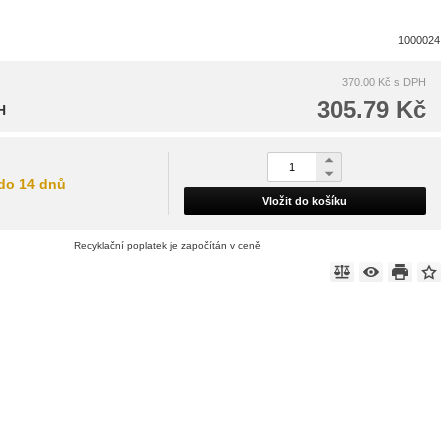
1000024
370.00 Kč
s DPH
305.79 Kč
H
do 14 dnů
Vložit do košíku
Recyklační poplatek je započítán v ceně