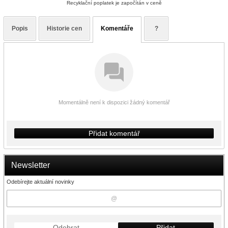
Recyklační poplatek je započítán v ceně
Popis
Historie cen
Komentáře
?
Momentálně není k dispozici žádný komentář
Přidat komentář
Newsletter
Odebírejte aktuální novinky
Odebrat
Přidat