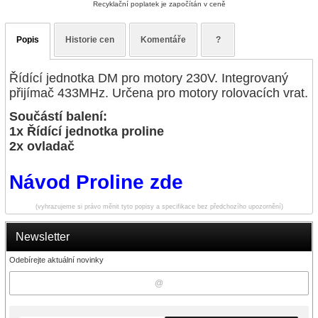
Recyklační poplatek je započítán v ceně
Popis
Historie cen
Komentáře
?
Řídící jednotka DM pro motory 230V. Integrovaný
přijímač 433MHz. Určena pro motory rolovacích vrat.
Součástí balení:
1x Řídící jednotka proline
2x ovladač
Návod Proline zde
(vyhrazujeme si právo měnit tyto popisy a specifikace bez předchozího upozornění)
Newsletter
Odebírejte aktuální novinky