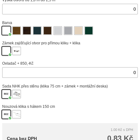
Výška otvoru od 1,8 m do 2,5 m
Barva
Zámek zajišťující otvor pro přímou kliku + klika
Ovladač + 850,-Kč
Sada NHK přes stěnu (klika 75 cm + zámek + montážní deska)
Nouzová klika s hákem 150 cm
1.00 Kč
s DPH
0.83 Kč
Cena bez DPH