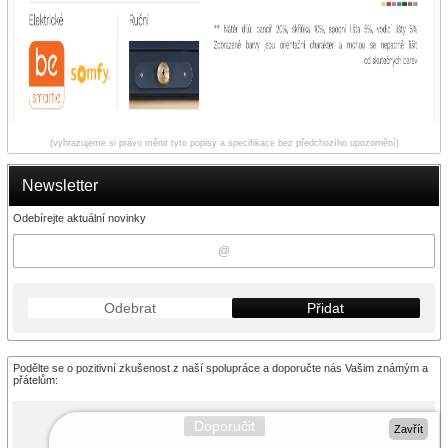
(vyhrazujeme si právo měnit tyto popisy a specifikace bez předchozího upozornění)
Newsletter
Odebírejte aktuální novinky
Odebrat
Přidat
Podělte se o pozitivní zkušenost z naší spolupráce a doporučte nás Vašim známým a
přátelům:
Doporučit
Zavřít