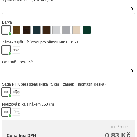
Výška otvoru od 1,8 m do 2,5 m
Barva
Zámek zajišťující otvor pro přímou kliku + klika
Ovladač + 850,-Kč
Sada NHK přes stěnu (klika 75 cm + zámek + montážní deska)
Nouzová klika s hákem 150 cm
1.00 Kč
s DPH
0.83 Kč
Cena bez DPH