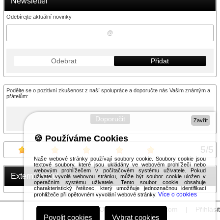
Newsletter
Odebírejte aktuální novinky
Odebrat
Přidat
Podělte se o pozitivní zkušenost z naší spolupráce a doporučte nás Vašim známým a
přátelům:
Doporučit
Zavřít
🍪 Používáme Cookies
5
/
5
Naše webové stránky používají soubory cookie. Soubory cookie jsou
textové soubory, které jsou ukládány ve webovém prohlížeči nebo
webovým prohlížečem v počítačovém systému uživatele. Pokud
Externí modul
uživatel vyvolá webovou stránku, může být soubor cookie uložen v
operačním systému uživatele. Tento soubor cookie obsahuje
charakteristický řetězec, který umožňuje jednoznačnou identifikaci
Více o cookies
prohlížeče při opětovném vyvolání webové stránky.
© 2026 WEXBO |
www.wexbo.com
|
Přihlásit
Povolit cookies
Vybrat cookies