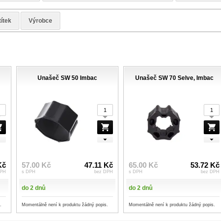
títek
Výrobce
Unašeč SW 50 Imbac
Unašeč SW 70 Selve, Imbac
Kč
57.00 Kč
47.11 Kč
65.00 Kč
53.72 Kč
DPH
s DPH
bez DPH
s DPH
bez DPH
do 2 dnů
do 2 dnů
.
Momentálně není k produktu žádný popis.
Momentálně není k produktu žádný popis.