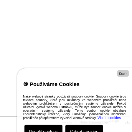
Zavřít
🍪 Používáme Cookies
Naše webové stránky používají soubory cookie. Soubory cookie jsou
textové soubory, které jsou ukládány ve webovém prohlížeči nebo
webovým prohlížečem v počítačovém systému uživatele. Pokud
uživatel vyvolá webovou stránku, může být soubor cookie uložen v
operačním systému uživatele. Tento soubor cookie obsahuje
charakteristický řetězec, který umožňuje jednoznačnou identifikaci
Více o cookies
prohlížeče při opětovném vyvolání webové stránky.
Kontakt
|
Povolit cookies
Vybrat cookies