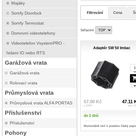
Majáky
Filtrování
Cena
Š
Somfy Doorlock
Somfy Termostat
Seřazení
Domovní videotelefony
Videotelefon VsystemPRO -
Adaptér SW 50 Imbac
řešení IO nebo RTS
Garážová vrata
Garážová vrata
Rolovací vrata
Průmyslová vrata
57.00 Kč
47.11 
Průmyslová vrata ALFA PORTAS
s DPH
bez 
Příslušenství
do 2 dnů
Příslušenství
Momentálně není k produktu žádný popis
Pohony