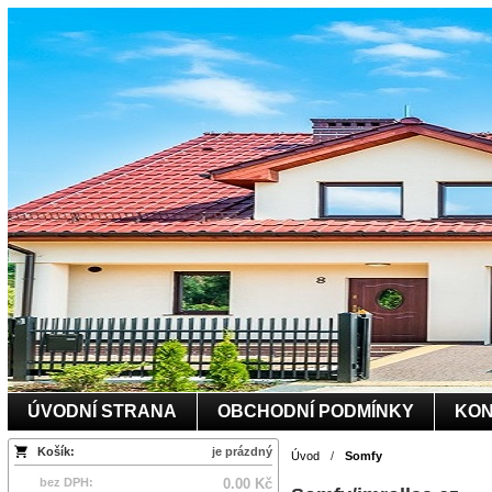
ÚVODNÍ STRANA
OBCHODNÍ PODMÍNKY
KON
Košík:
je prázdný
Úvod
/
Somfy
bez DPH:
0.00 Kč