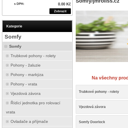
Somfy/jmrollss.cz
s DPH:
0.00 Kč
Zobrazit
Kategorie
Somfy
Somfy
Trubkové pohony - rolety
Pohony - žaluzie
Návod
Pohony - markýza
Na všechny prod
Pohony - vrata
Trubkové pohony - rolety
Vjezdová závora
Řídící jednotka pro rolovací
Vjezdová závora
vrata
Ovladače a příjmače
Somfy Doorlock