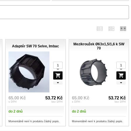
Mezikroužek Ø63x1,5/1,6 k SW
Adaptér SW 70 Selve, Imbac
70
65.00 Kč
53.72 Kč
65.00 Kč
53.72 Kč
s DPH
bez DPH
s DPH
bez DPH
do 2 dnů
do 2 dnů
Momentálně není k produktu žádný popis.
Momentálně není k produktu žádný popis.