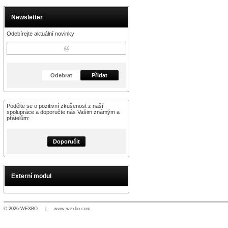
Newsletter
Odebírejte aktuální novinky
Odebrat
Přidat
Podělte se o pozitivní zkušenost z naší
spolupráce a doporučte nás Vašim známým a
přátelům:
Doporučit
Externí modul
© 2026 WEXBO |
www.wexbo.com