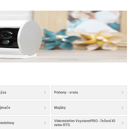
kýza
Pohony - vrata
íjmače
Majáky
Videotelefon VsystemPRO - řešení IO
telefony
nebo RTS