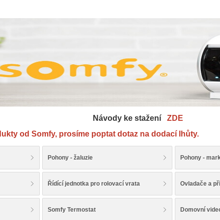
y ke stažení
ZDE
ukty od Somfy, prosíme poptat dotaz na dodací lhůty.
Pohony - žaluzie
Pohony - mar
Řídící jednotka pro rolovací vrata
Ovladače a př
Somfy Termostat
Domovní video