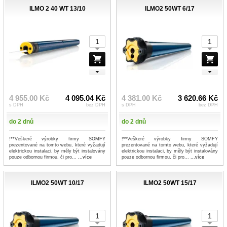
ILMO 2 40 WT 13/10
ILMO2 50WT 6/17
4 955.00 Kč
4 095.04 Kč
4 381.00 Kč
3 620.66 Kč
s DPH
bez DPH
s DPH
bez DPH
do 2 dnů
do 2 dnů
!**Veškeré výrobky firmy SOMFY
!**Veškeré výrobky firmy SOMFY
prezentované na tomto webu, které vyžadují
prezentované na tomto webu, které vyžadují
elektrickou instalaci, by měly být instalovány
elektrickou instalaci, by měly být instalovány
pouze odbornou firmou, či pro...
...více
pouze odbornou firmou, či pro...
...více
ILMO2 50WT 10/17
ILMO2 50WT 15/17