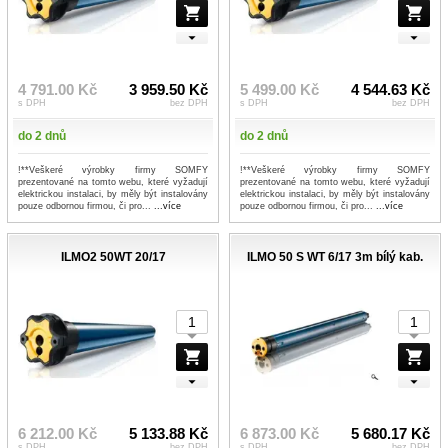
4 791.00 Kč
3 959.50 Kč
5 499.00 Kč
4 544.63 Kč
s DPH
bez DPH
s DPH
bez DPH
do 2 dnů
do 2 dnů
!**Veškeré výrobky firmy SOMFY
!**Veškeré výrobky firmy SOMFY
prezentované na tomto webu, které vyžadují
prezentované na tomto webu, které vyžadují
elektrickou instalaci, by měly být instalovány
elektrickou instalaci, by měly být instalovány
pouze odbornou firmou, či pro...
...více
pouze odbornou firmou, či pro...
...více
ILMO2 50WT 20/17
ILMO 50 S WT 6/17 3m bílý kab.
6 212.00 Kč
5 133.88 Kč
6 873.00 Kč
5 680.17 Kč
s DPH
bez DPH
s DPH
bez DPH