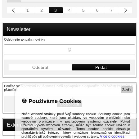
1
2
3
4
5
6
7
Newsletter
Odebírejte aktuální novinky
Odebrat
Přidat
Podělte se o pozitivní zkušenost z naší spolupráce a doporučte nás Vašim známým a
přátelům:
Zavřít
🍪 Používáme Cookies
Doporučit
Naše webové stránky používají soubory cookie. Soubory cookie jsou
textové soubory, které jsou ukládány ve webovém prohlížeči nebo
webovým prohlížečem v počítačovém systému uživatele. Pokud
Externí modul
uživatel vyvolá webovou stránku, může být soubor cookie uložen v
operačním systému uživatele. Tento soubor cookie obsahuje
charakteristický řetězec, který umožňuje jednoznačnou identifikaci
Více o cookies
prohlížeče při opětovném vyvolání webové stránky.