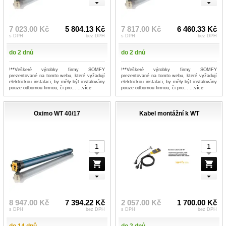
7 023.00 Kč
5 804.13 Kč
7 817.00 Kč
6 460.33 Kč
s DPH
bez DPH
s DPH
bez DPH
do 2 dnů
do 2 dnů
!**Veškeré výrobky firmy SOMFY
!**Veškeré výrobky firmy SOMFY
prezentované na tomto webu, které vyžadují
prezentované na tomto webu, které vyžadují
elektrickou instalaci, by měly být instalovány
elektrickou instalaci, by měly být instalovány
pouze odbornou firmou, či pro...
...více
pouze odbornou firmou, či pro...
...více
Oximo WT 40/17
Kabel montážní k WT
8 947.00 Kč
7 394.22 Kč
2 057.00 Kč
1 700.00 Kč
s DPH
bez DPH
s DPH
bez DPH