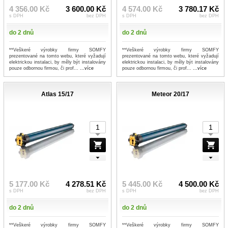
4 356.00 Kč
3 600.00 Kč
4 574.00 Kč
3 780.17 Kč
s DPH
bez DPH
s DPH
bez DPH
do 2 dnů
do 2 dnů
**Veškeré výrobky firmy SOMFY
**Veškeré výrobky firmy SOMFY
prezentované na tomto webu, které vyžadují
prezentované na tomto webu, které vyžadují
elektrickou instalaci, by měly být instalovány
elektrickou instalaci, by měly být instalovány
pouze odbornou firmou, či prof...
...více
pouze odbornou firmou, či prof...
...více
Atlas 15/17
Meteor 20/17
5 177.00 Kč
4 278.51 Kč
5 445.00 Kč
4 500.00 Kč
s DPH
bez DPH
s DPH
bez DPH
do 2 dnů
do 2 dnů
**Veškeré výrobky firmy SOMFY
**Veškeré výrobky firmy SOMFY