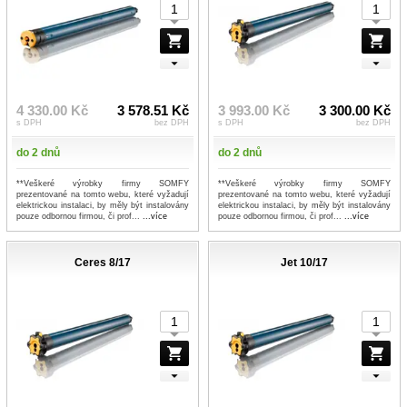
4 330.00 Kč
3 578.51 Kč
3 993.00 Kč
3 300.00 Kč
s DPH
bez DPH
s DPH
bez DPH
do 2 dnů
do 2 dnů
**Veškeré výrobky firmy SOMFY
**Veškeré výrobky firmy SOMFY
prezentované na tomto webu, které vyžadují
prezentované na tomto webu, které vyžadují
elektrickou instalaci, by měly být instalovány
elektrickou instalaci, by měly být instalovány
pouze odbornou firmou, či prof...
...více
pouze odbornou firmou, či prof...
...více
Ceres 8/17
Jet 10/17