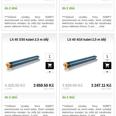
do 2 dnů
do 2 dnů
!**Veškeré výrobky firmy SOMFY
!**Veškeré výrobky firmy SOMFY
prezentované na tomto webu, které vyžadují
prezentované na tomto webu, které vyžadují
elektrickou instalaci, by měly být instalovány
elektrickou instalaci, by měly být instalovány
pouze odbornou firmou, či pro...
...více
pouze odbornou firmou, či pro...
...více
LS 40 3/30 kabel 2,5 m bílý
LS 40 4/16 kabel 2,5 m bílý
4 428.00 Kč
3 659.50 Kč
3 929.00 Kč
3 247.11 Kč
s DPH
bez DPH
s DPH
bez DPH
do 2 dnů
do 2 dnů
**Veškeré výrobky firmy SOMFY
**Veškeré výrobky firmy SOMFY
prezentované na tomto webu, které vyžadují
prezentované na tomto webu, které vyžadují
elektrickou instalaci, by měly být instalovány
elektrickou instalaci, by měly být instalovány
pouze odbornou firmou, či prof...
...více
pouze odbornou firmou, či prof...
...více