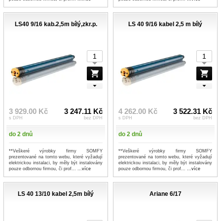
LS40 9/16 kab.2,5m bílý,zkr.p.
LS 40 9/16 kabel 2,5 m bílý
3 929.00 Kč
3 247.11 Kč
4 262.00 Kč
3 522.31 Kč
s DPH
bez DPH
s DPH
bez DPH
do 2 dnů
do 2 dnů
**Veškeré výrobky firmy SOMFY
**Veškeré výrobky firmy SOMFY
prezentované na tomto webu, které vyžadují
prezentované na tomto webu, které vyžadují
elektrickou instalaci, by měly být instalovány
elektrickou instalaci, by měly být instalovány
pouze odbornou firmou, či prof...
...více
pouze odbornou firmou, či prof...
...více
LS 40 13/10 kabel 2,5m bílý
Ariane 6/17