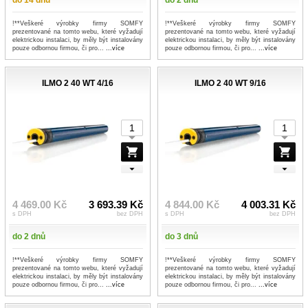
do 14 dnů
do 2 dnů
!**Veškeré výrobky firmy SOMFY
!**Veškeré výrobky firmy SOMFY
prezentované na tomto webu, které vyžadují
prezentované na tomto webu, které vyžadují
elektrickou instalaci, by měly být instalovány
elektrickou instalaci, by měly být instalovány
pouze odbornou firmou, či pro...
...více
pouze odbornou firmou, či pro...
...více
ILMO 2 40 WT 4/16
ILMO 2 40 WT 9/16
4 469.00 Kč
3 693.39 Kč
4 844.00 Kč
4 003.31 Kč
s DPH
bez DPH
s DPH
bez DPH
do 2 dnů
do 3 dnů
!**Veškeré výrobky firmy SOMFY
!**Veškeré výrobky firmy SOMFY
prezentované na tomto webu, které vyžadují
prezentované na tomto webu, které vyžadují
elektrickou instalaci, by měly být instalovány
elektrickou instalaci, by měly být instalovány
pouze odbornou firmou, či pro...
...více
pouze odbornou firmou, či pro...
...více