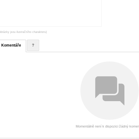
obrázky jsou ilustračního charakteru)
Komentáře
?
Momentálně není k dispozici žádný komen