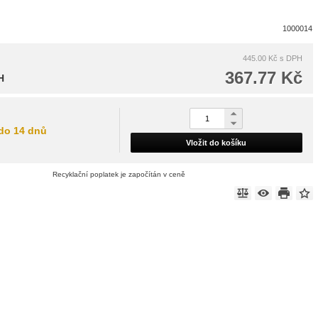
1000014
445.00 Kč
s DPH
367.77 Kč
H
do 14 dnů
Vložit do košíku
Recyklační poplatek je započítán v ceně