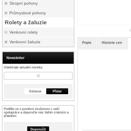
Stropní pohony
Průmyslové pohony
Rolety a žaluzie
(
Venkovní rolety
Venkovní žaluzie
Popis
Historie cen
Newsletter
Odebírejte aktuální novinky
Odebrat
Přidat
Podělte se o pozitivní zkušenost z naší
spolupráce a doporučte nás Vašim známým a
přátelům:
Doporučit