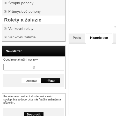
Stropní pohony
Průmyslové pohony
Rolety a žaluzie
(
Venkovní rolety
Venkovní žaluzie
Popis
Historie cen
Newsletter
Odebírejte aktuální novinky
Odebrat
Přidat
Podělte se o pozitivní zkušenost z naší
spolupráce a doporučte nás Vašim známým a
přátelům:
Doporučit