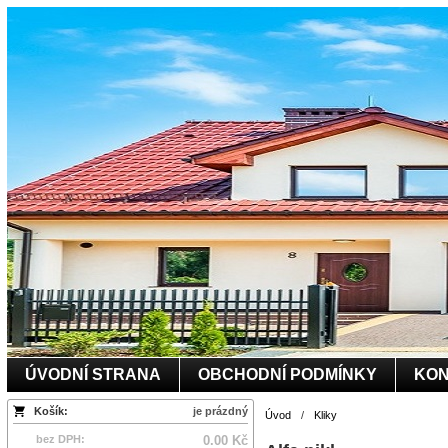
ÚVODNÍ STRANA
OBCHODNÍ PODMÍNKY
KON
Košík:
je prázdný
Úvod
/
Kliky
bez DPH:
0.00 Kč