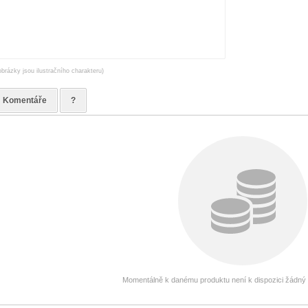
obrázky jsou ilustračního charakteru)
Komentáře
?
Momentálně k danému produktu není k dispozici žádný g