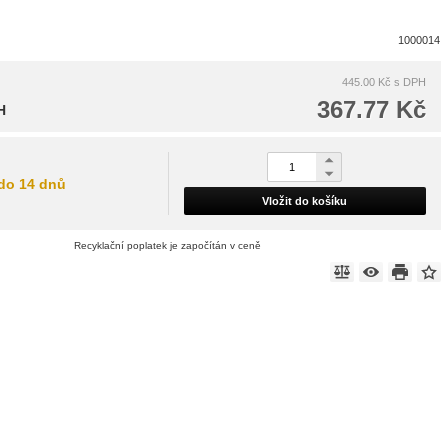
1000014
445.00 Kč
s DPH
367.77 Kč
H
do 14 dnů
Vložit do košíku
Recyklační poplatek je započítán v ceně