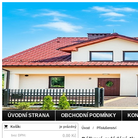
ÚVODNÍ STRANA
OBCHODNÍ PODMÍNKY
KON
Košík:
je prázdný
Úvod
/
Příslušenství
bez DPH:
0.00 Kč