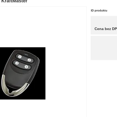
- KraftMaster
ID produktu
Cena bez D