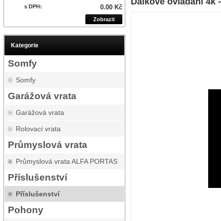
Dálkové ovládání 4k 
s DPH:
0.00 Kč
Zobrazit
Kategorie
Somfy
Somfy
Garážová vrata
Garážová vrata
Rolovací vrata
Průmyslová vrata
Průmyslová vrata ALFA PORTAS
Příslušenství
Příslušenství
Pohony