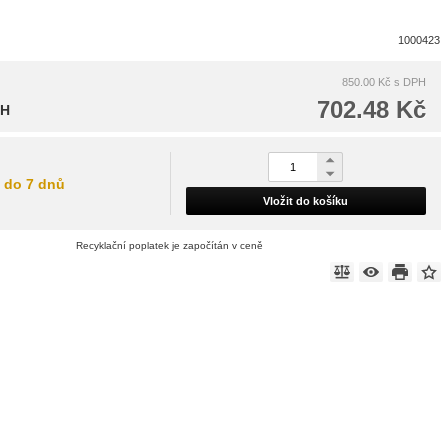
1000423
850.00 Kč
s DPH
702.48 Kč
PH
do 7 dnů
Vložit do košíku
Recyklační poplatek je započítán v ceně