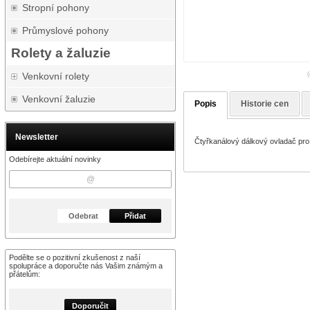
Stropní pohony
Průmyslové pohony
Rolety a žaluzie
Venkovní rolety
(
Venkovní žaluzie
Popis
Historie cen
Newsletter
Čtyřkanálový dálkový ovladač pro 
Odebírejte aktuální novinky
Odebrat
Přidat
Podělte se o pozitivní zkušenost z naší
spolupráce a doporučte nás Vašim známým a
přátelům:
Doporučit