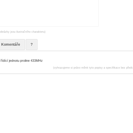
obrázky jsou ilustračního charakteru)
Komentáře
?
řídící jednotu proline 433MHz
(vyhrazujeme si právo měnit tyto popisy a specifikace bez před