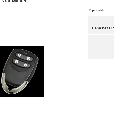
- KraftMaster
ID produktu
Cena bez D