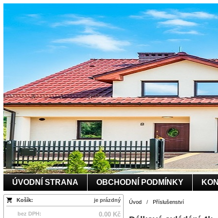
ÚVODNÍ STRANA
OBCHODNÍ PODMÍNKY
KON
Košík:
je prázdný
Úvod
/
Příslušenství
bez DPH:
0.00 Kč