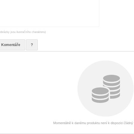
obrázky jsou ilustračního charakteru)
Komentáře
?
Momentálně k danému produktu není k dispozici žádný g