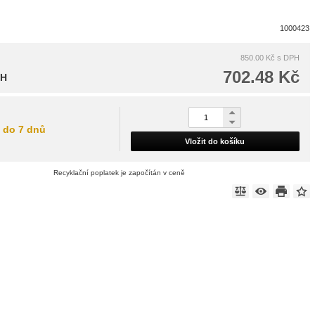
1000423
850.00 Kč
s DPH
702.48 Kč
PH
do 7 dnů
Vložit do košíku
Recyklační poplatek je započítán v ceně