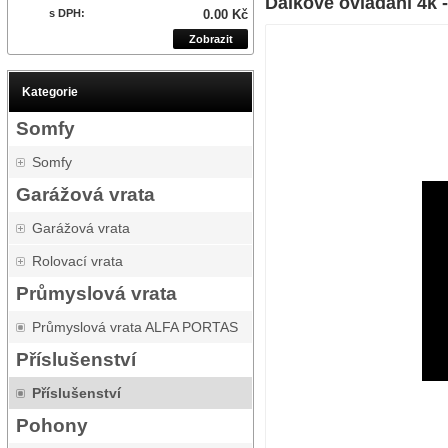
Dálkové ovládání 4k 
s DPH:
0.00 Kč
Zobrazit
Kategorie
Somfy
Somfy
Garážová vrata
Garážová vrata
Rolovací vrata
Průmyslová vrata
Průmyslová vrata ALFA PORTAS
Příslušenství
Příslušenství
Pohony