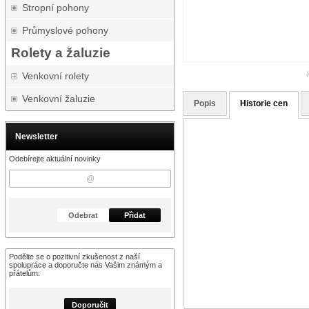
Stropní pohony
Průmyslové pohony
Rolety a žaluzie
Venkovní rolety
(
Venkovní žaluzie
Popis
Historie cen
Newsletter
Odebírejte aktuální novinky
Odebrat
Přidat
Podělte se o pozitivní zkušenost z naší
spolupráce a doporučte nás Vašim známým a
přátelům:
Doporučit