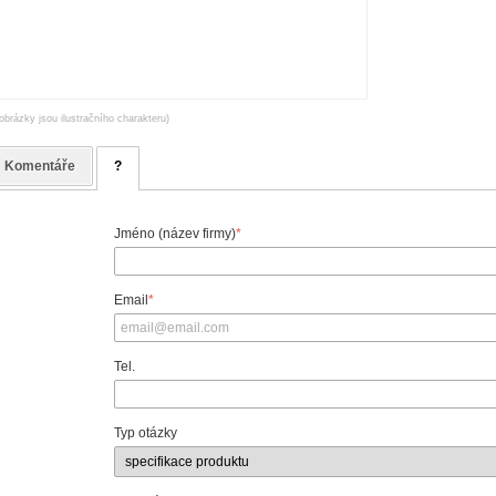
obrázky jsou ilustračního charakteru)
Komentáře
?
Jméno (název firmy)
*
Email
*
Tel.
Typ otázky