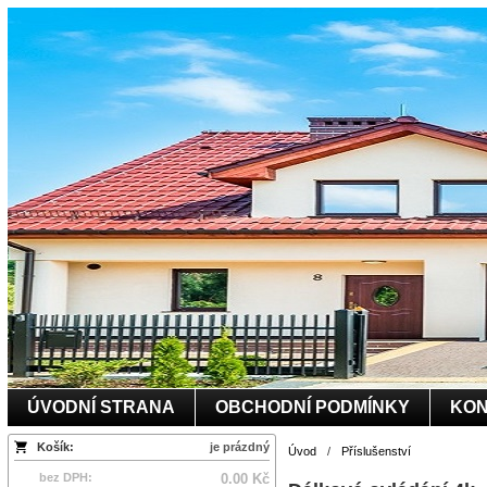
ÚVODNÍ STRANA
OBCHODNÍ PODMÍNKY
KON
Košík:
je prázdný
Úvod
/
Příslušenství
bez DPH:
0.00 Kč