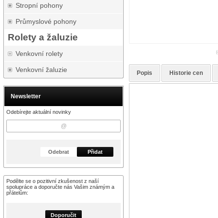
Stropní pohony
Průmyslové pohony
Rolety a žaluzie
Venkovní rolety
(
Venkovní žaluzie
Popis
Historie cen
Newsletter
Odebírejte aktuální novinky
Odebrat
Přidat
Podělte se o pozitivní zkušenost z naší
spolupráce a doporučte nás Vašim známým a
přátelům:
Doporučit