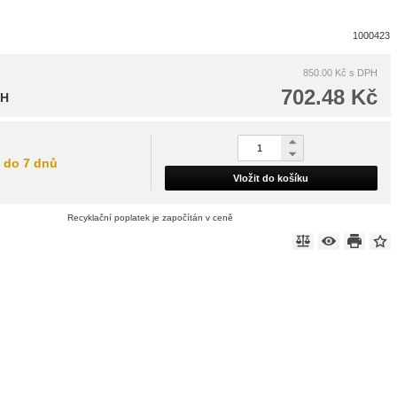
1000423
850.00 Kč
s DPH
702.48 Kč
PH
do 7 dnů
Vložit do košíku
Recyklační poplatek je započítán v ceně