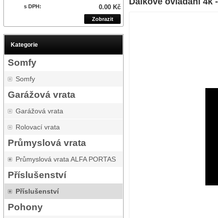
Dálkové ovládání 4k 
s DPH:
0.00 Kč
Zobrazit
Kategorie
Somfy
Somfy
Garážová vrata
Garážová vrata
Rolovací vrata
Průmyslová vrata
Průmyslová vrata ALFA PORTAS
Příslušenství
Příslušenství
Pohony