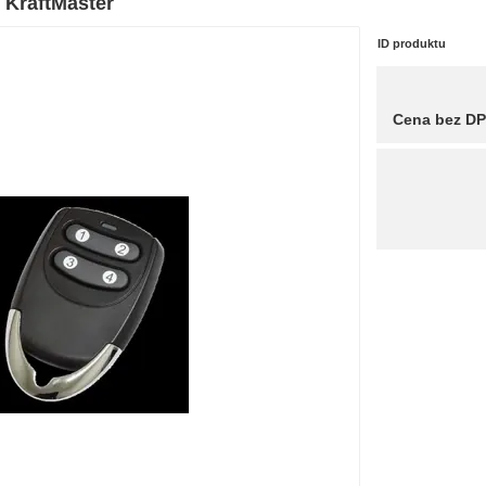
- KraftMaster
ID produktu
Cena bez D