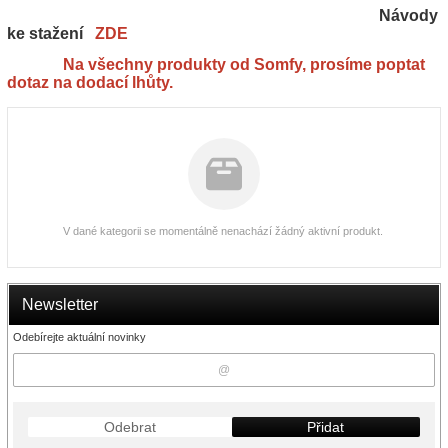
Návody
ke stažení
ZDE
Na všechny produkty od Somfy, prosíme poptat
dotaz na dodací lhůty.
V dané kategorii se momentálně nenachází žádný aktivní produkt.
Newsletter
Odebírejte aktuální novinky
Odebrat
Přidat