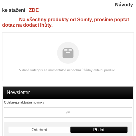
Návody
ke stažení
ZDE
Na všechny produkty od Somfy, prosíme poptat
dotaz na dodací lhůty.
V dané kategorii se momentálně nenachází žádný aktivní produkt.
Newsletter
Odebírejte aktuální novinky
Odebrat
Přidat