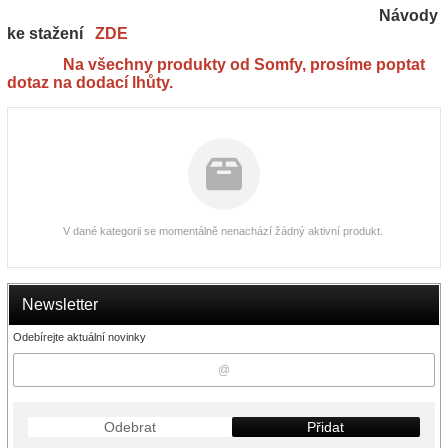
Návody
ke stažení
ZDE
Na všechny produkty od Somfy, prosíme poptat
dotaz na dodací lhůty.
V dané kategorii se momentálně nenachází žádný aktivní produkt.
Newsletter
Odebírejte aktuální novinky
Odebrat
Přidat