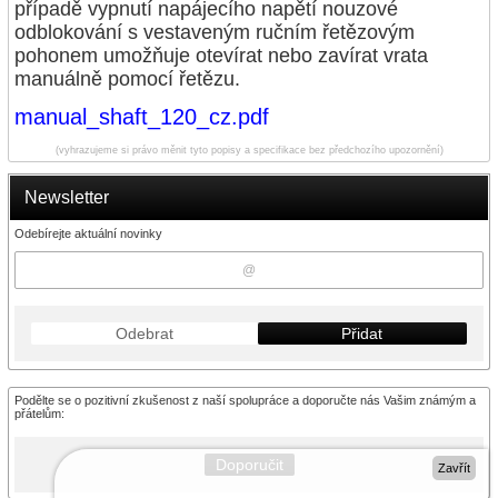
případě vypnutí napájecího napětí nouzové
odblokování s vestaveným ručním řetězovým
pohonem umožňuje otevírat nebo zavírat vrata
manuálně pomocí řetězu.
manual_shaft_120_cz.pdf
(vyhrazujeme si právo měnit tyto popisy a specifikace bez předchozího upozornění)
Newsletter
Odebírejte aktuální novinky
Odebrat
Přidat
Podělte se o pozitivní zkušenost z naší spolupráce a doporučte nás Vašim známým a
přátelům:
Doporučit
Zavřít