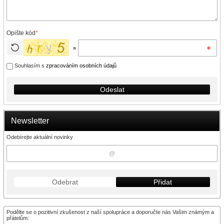
Opište kód
*
»
Souhlasím s
zpracováním osobních údajů
Odeslat
Newsletter
Odebírejte aktuální novinky
Odebrat
Přidat
Podělte se o pozitivní zkušenost z naší spolupráce a doporučte nás Vašim známým a
přátelům: