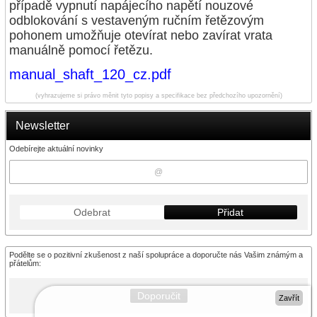
případě vypnutí napájecího napětí nouzové
odblokování s vestaveným ručním řetězovým
pohonem umožňuje otevírat nebo zavírat vrata
manuálně pomocí řetězu.
manual_shaft_120_cz.pdf
(vyhrazujeme si právo měnit tyto popisy a specifikace bez předchozího upozornění)
Newsletter
Odebírejte aktuální novinky
Odebrat
Přidat
Podělte se o pozitivní zkušenost z naší spolupráce a doporučte nás Vašim známým a
přátelům:
Doporučit
Zavřít