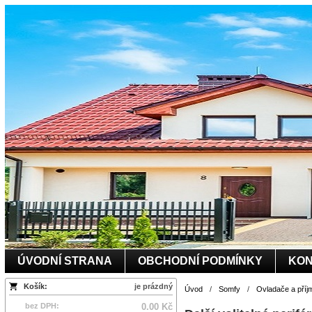
ÚVODNÍ STRANA
OBCHODNÍ PODMÍNKY
KON
Košík:
je prázdný
Úvod
/
Somfy
/
Ovladače a příj
bez DPH:
0.00 Kč