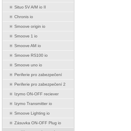
Situo 5V A/M io II
Chronis io
Smoove origin io
Smoove 1 io
Smoove AM io
Smoove RS100 io
Smoove uno io
Periferie pro zabezpečení
Periferie pro zabezpečení 2
Izymo ON-OFF reciever
Izymo Transmitter io
Smoove Lighting io
Zásuvka ON-OFF Plug io