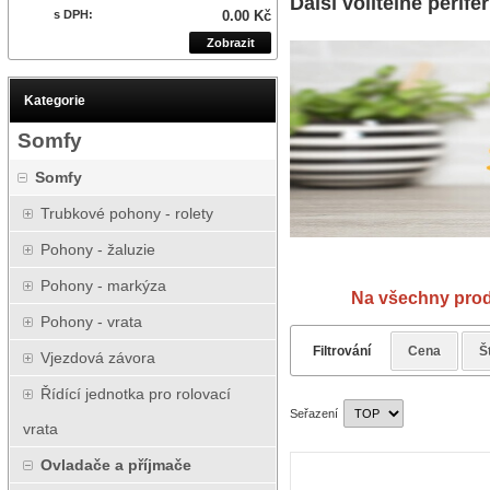
Další volitelné perifér
s DPH:
0.00 Kč
Zobrazit
Kategorie
Somfy
Somfy
Trubkové pohony - rolety
Pohony - žaluzie
Návod
Pohony - markýza
Na všechny prod
Pohony - vrata
Filtrování
Cena
Š
Vjezdová závora
Řídící jednotka pro rolovací
Seřazení
vrata
Ovladače a příjmače