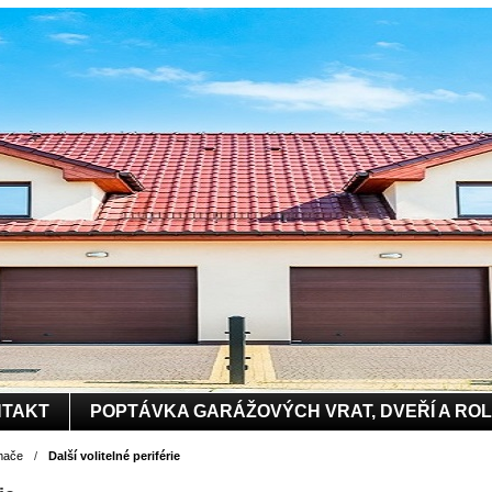
TAKT
POPTÁVKA GARÁŽOVÝCH VRAT, DVEŘÍ A RO
mače
/
Další volitelné periférie