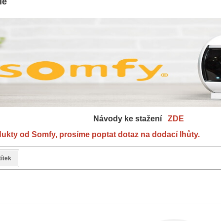
ie
y ke stažení
ZDE
ukty od Somfy, prosíme poptat dotaz na dodací lhůty.
títek