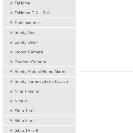
TaHoma
TaHoma DIN - Rail
Connexoon io
Somfy One
Somfy One+
Indoor Camera
Outdoor Camera
Somfy Protect Home Alarm
Somfy Termostatická hlavice
Nina Timer io
Nina io
Situo 1 io II
Situo 5 io II
Situo 1V io II