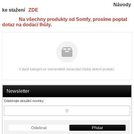
Návody
ke stažení
ZDE
Na všechny produkty od Somfy, prosíme poptat
dotaz na dodací lhůty.
V dané kategorii se momentálně nenachází žádný aktivní produkt.
Newsletter
Odebírejte aktuální novinky
Odebrat
Přidat