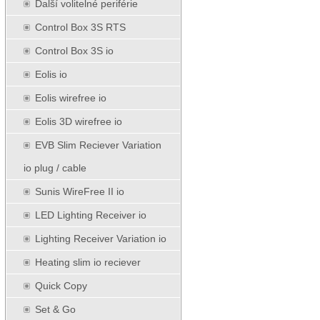
Další volitelné periférie
Control Box 3S RTS
Control Box 3S io
Eolis io
Eolis wirefree io
Eolis 3D wirefree io
EVB Slim Reciever Variation
io plug / cable
Sunis WireFree II io
LED Lighting Receiver io
Lighting Receiver Variation io
Heating slim io reciever
Quick Copy
Set & Go