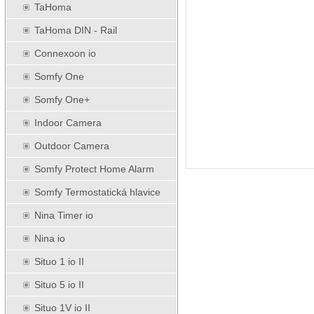
TaHoma
TaHoma DIN - Rail
Connexoon io
Somfy One
Somfy One+
Indoor Camera
Outdoor Camera
Somfy Protect Home Alarm
Somfy Termostatická hlavice
Nina Timer io
Nina io
Situo 1 io II
Situo 5 io II
Situo 1V io II