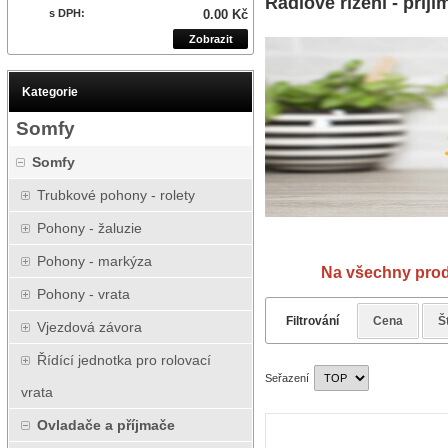
Rádiové řízení - přij
s DPH:
0.00 Kč
Zobrazit
Kategorie
Somfy
Somfy
Trubkové pohony - rolety
Pohony - žaluzie
Návod
Pohony - markýza
Na všechny prod
Pohony - vrata
Filtrování
Cena
Š
Vjezdová závora
Řídící jednotka pro rolovací
Seřazení
vrata
Ovladače a příjmače