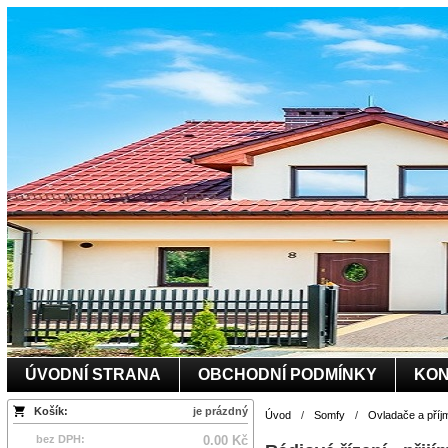
ÚVODNÍ STRANA
OBCHODNÍ PODMÍNKY
KON
Košík:
je prázdný
Úvod
/
Somfy
/
Ovladače a příj
bez DPH:
0.00 Kč