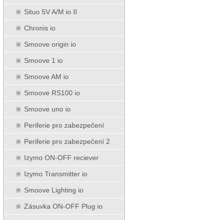
Situo 5V A/M io II
Chronis io
Smoove origin io
Smoove 1 io
Smoove AM io
Smoove RS100 io
Smoove uno io
Periferie pro zabezpečení
Periferie pro zabezpečení 2
Izymo ON-OFF reciever
Izymo Transmitter io
Smoove Lighting io
Zásuvka ON-OFF Plug io