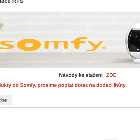
ímače RTS
y ke stažení
ZDE
ukty od Somfy, prosíme poptat dotaz na dodací lhůty.
títek