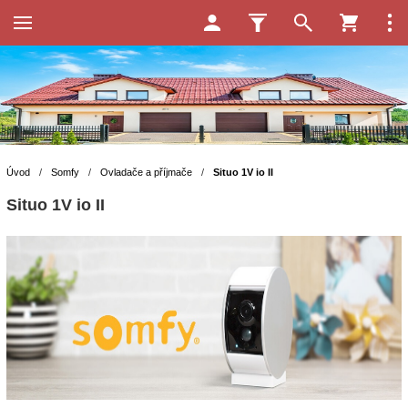
Úvod
/
Somfy
/
Ovladače a příjmače
/
Situo 1V io II
Situo 1V io II