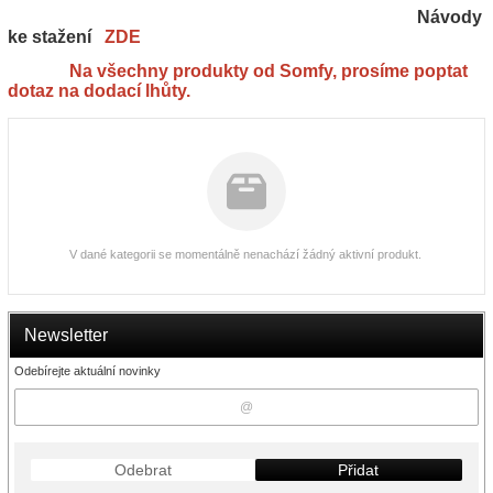
Návody
ke stažení
ZDE
Na všechny produkty od Somfy, prosíme poptat
dotaz na dodací lhůty.
V dané kategorii se momentálně nenachází žádný aktivní produkt.
Newsletter
Odebírejte aktuální novinky
Odebrat
Přidat