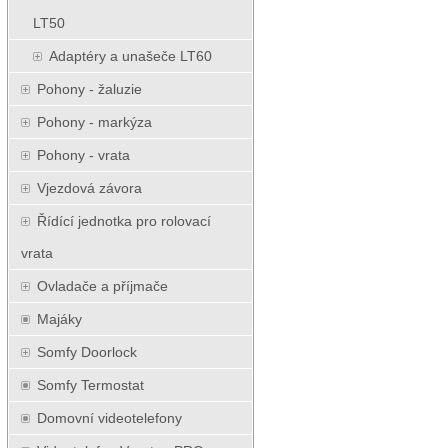
LT50
Adaptéry a unašeče LT60
Pohony - žaluzie
Pohony - markýza
Pohony - vrata
Vjezdová závora
Řídící jednotka pro rolovací
vrata
Ovladače a příjmače
Majáky
Somfy Doorlock
Somfy Termostat
Domovní videotelefony