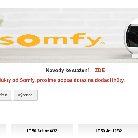
 ke stažení
ZDE
od Somfy, prosíme poptat dotaz na dodací lhůty.
títek
Výrobce
LT 50 Ariane 6/32
LT 50 Jet 10/32