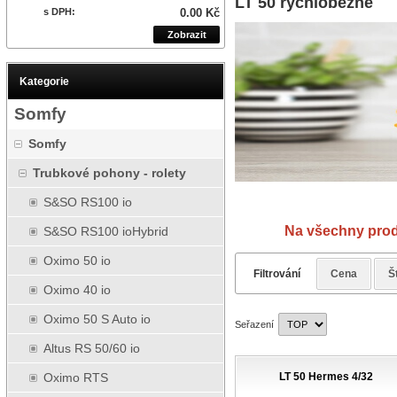
LT 50 rychloběžné
s DPH:
0.00 Kč
Zobrazit
Kategorie
Somfy
Somfy
Trubkové pohony - rolety
S&SO RS100 io
Návody
Na všechny produkty 
S&SO RS100 ioHybrid
Oximo 50 io
Filtrování
Cena
Š
Oximo 40 io
Oximo 50 S Auto io
Seřazení
Altus RS 50/60 io
LT 50 Hermes 4/32
Oximo RTS