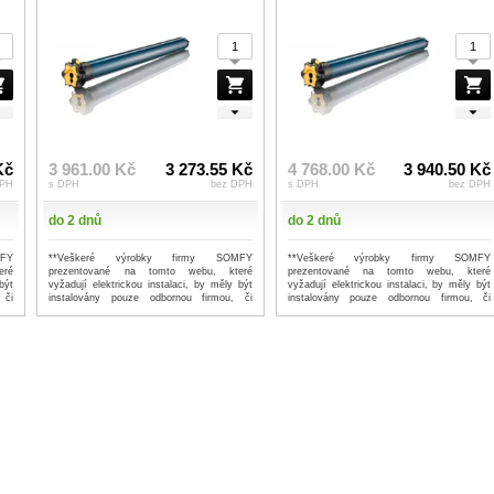
Kč
3 961.00 Kč
3 273.55 Kč
4 768.00 Kč
3 940.50 Kč
DPH
s DPH
bez DPH
s DPH
bez DPH
do 2 dnů
do 2 dnů
FY
**Veškeré výrobky firmy SOMFY
**Veškeré výrobky firmy SOMFY
eré
prezentované na tomto webu, které
prezentované na tomto webu, které
být
vyžadují elektrickou instalaci, by měly být
vyžadují elektrickou instalaci, by měly být
 či
instalovány pouze odbornou firmou, či
instalovány pouze odbornou firmou, či
prof...
...více
prof...
...více