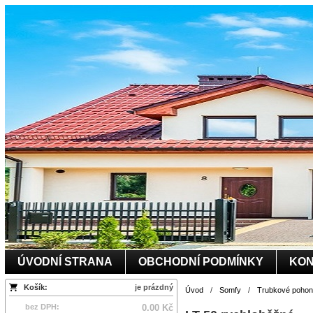
ÚVODNÍ STRANA
OBCHODNÍ PODMÍNKY
KON
Košík:
je prázdný
Úvod
/
Somfy
/
Trubkové pohony
bez DPH:
0.00 Kč