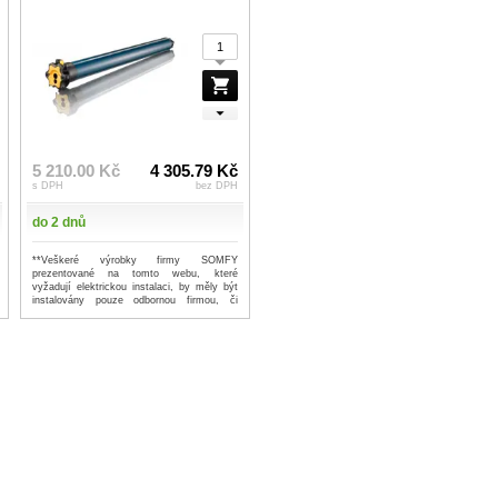
5 210.00 Kč
4 305.79 Kč
s DPH
bez DPH
do 2 dnů
**Veškeré výrobky firmy SOMFY
prezentované na tomto webu, které
vyžadují elektrickou instalaci, by měly být
instalovány pouze odbornou firmou, či
prof...
...více