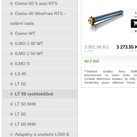
Oximo 50 S auto RTS
Oximo 40 WireFree RTS -
solární sada
Oximo WT
ILMO 2 40 WT
3 961.00 Kč
3 273.55 
s DPH
bez 
ILMO 2 50 WT
do 2 dnů
ILMO S
**Veškeré výrobky firmy SOM
LS 40
prezentované na tomto webu, kt
vyžadují elektrickou instalaci, by měly 
instalovány pouze odbornou firmou,
LT 50
prof...
...více
LT 50 rychloběžné
LT 50 NHK
LT 60
LT 60 NHK
Adaptéry a unašeče LS40 &