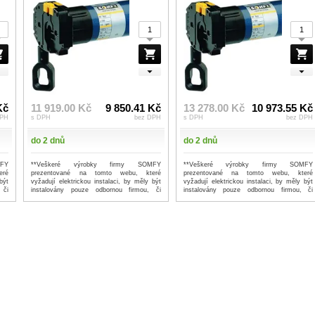
Kč
11 919.00 Kč
9 850.41 Kč
13 278.00 Kč
10 973.55 Kč
DPH
s DPH
bez DPH
s DPH
bez DPH
do 2 dnů
do 2 dnů
FY
**Veškeré výrobky firmy SOMFY
**Veškeré výrobky firmy SOMFY
eré
prezentované na tomto webu, které
prezentované na tomto webu, které
být
vyžadují elektrickou instalaci, by měly být
vyžadují elektrickou instalaci, by měly být
 či
instalovány pouze odbornou firmou, či
instalovány pouze odbornou firmou, či
prof...
...více
prof...
...více