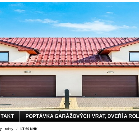
TAKT
POPTÁVKA GARÁŽOVÝCH VRAT, DVEŘÍ A RO
 - rolety
/
LT 60 NHK