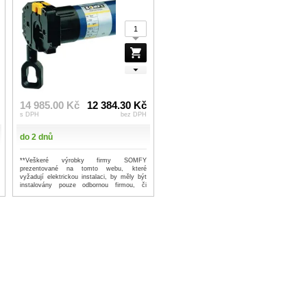
14 985.00 Kč
12 384.30 Kč
s DPH
bez DPH
do 2 dnů
**Veškeré výrobky firmy SOMFY
prezentované na tomto webu, které
vyžadují elektrickou instalaci, by měly být
instalovány pouze odbornou firmou, či
prof...
...více