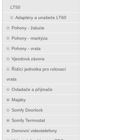
LT50
Adaptéry a unašeče LT60
Pohony - žaluzie
Pohony - markýza
Pohony - vrata
Vjezdová závora
Řídící jednotka pro rolovací
vrata
Ovladače a příjmače
Majáky
Somfy Doorlock
Somfy Termostat
Domovní videotelefony