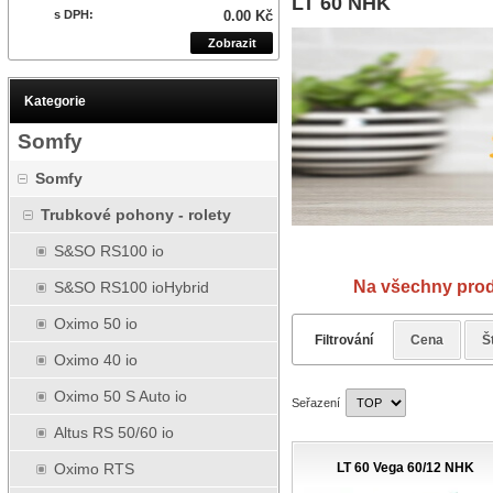
LT 60 NHK
s DPH:
0.00 Kč
Zobrazit
Kategorie
Somfy
Somfy
Trubkové pohony - rolety
S&SO RS100 io
Návody
Na všechny produkty 
S&SO RS100 ioHybrid
Oximo 50 io
Filtrování
Cena
Š
Oximo 40 io
Oximo 50 S Auto io
Seřazení
Altus RS 50/60 io
LT 60 Vega 60/12 NHK
Oximo RTS