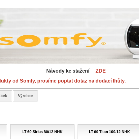
 ke stažení
ZDE
od Somfy, prosíme poptat dotaz na dodací lhůty.
títek
Výrobce
LT 60 Sirius 80/12 NHK
LT 60 Titan 100/12 NHK