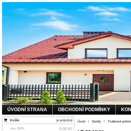
ÚVODNÍ STRANA
OBCHODNÍ PODMÍNKY
KON
Košík:
je prázdný
Úvod
/
Somfy
/
Trubkové pohony
bez DPH:
0.00 Kč