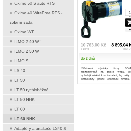
Oximo 50 S auto RTS
Oximo 40 WireFree RTS -
solární sada
Oximo WT
ILMO 2 40 WT
10 763.00 Kč
8 895.04 
s DPH
bez 
ILMO 2 50 WT
do 2 dnů
ILMO S
**Veškeré výrobky firmy SOM
LS 40
prezentované na tomto webu, kt
vyžadují elektrickou instalaci, by měly 
instalovány pouze odbornou firmou,
LT 50
prof...
...více
LT 50 rychloběžné
LT 50 NHK
LT 60
LT 60 NHK
Adaptéry a unašeče LS40 &