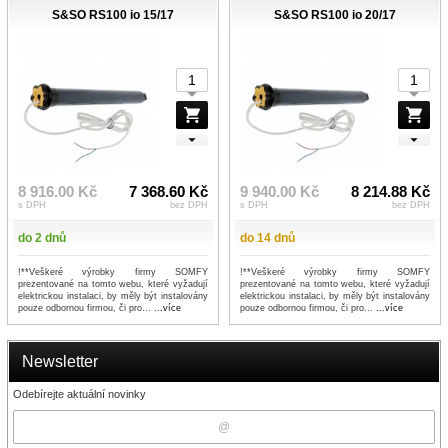
S&SO RS100 io 15/17
S&SO RS100 io 20/17
8 916.00 Kč
7 368.60 Kč
9 940.00 Kč
8 214.88 Kč
s DPH
bez DPH
s DPH
bez DPH
do 2 dnů
do 14 dnů
!**Veškeré výrobky firmy SOMFY
!**Veškeré výrobky firmy SOMFY
prezentované na tomto webu, které vyžadují
prezentované na tomto webu, které vyžadují
elektrickou instalaci, by měly být instalovány
elektrickou instalaci, by měly být instalovány
pouze odbornou firmou, či pro...
...více
pouze odbornou firmou, či pro...
...více
Newsletter
Odebírejte aktuální novinky