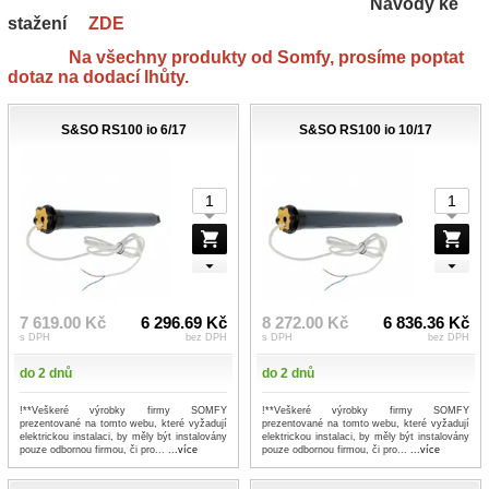
Návody ke
stažení
ZDE
Na všechny produkty od Somfy, prosíme poptat
dotaz na dodací lhůty.
S&SO RS100 io 6/17
S&SO RS100 io 10/17
7 619.00 Kč
6 296.69 Kč
8 272.00 Kč
6 836.36 Kč
s DPH
bez DPH
s DPH
bez DPH
do 2 dnů
do 2 dnů
!**Veškeré výrobky firmy SOMFY
!**Veškeré výrobky firmy SOMFY
prezentované na tomto webu, které vyžadují
prezentované na tomto webu, které vyžadují
elektrickou instalaci, by měly být instalovány
elektrickou instalaci, by měly být instalovány
pouze odbornou firmou, či pro...
...více
pouze odbornou firmou, či pro...
...více