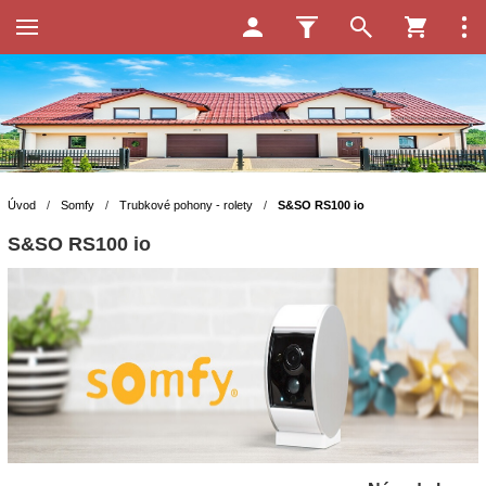
Úvod
/
Somfy
/
Trubkové pohony - rolety
/
S&SO RS100 io
S&SO RS100 io