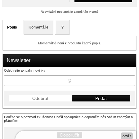
Recyklační poplatek je započítán v ceně
Popis
Komentáře
?
Momentálně není k produktu žádný popis.
Newsletter
Odebírejte aktuální novinky
Odebrat
Přidat
Podělte se o pozitivní zkušenost z naší spolupráce a doporučte nás Vašim známým a
přátelům:
Doporučit
Zavřít