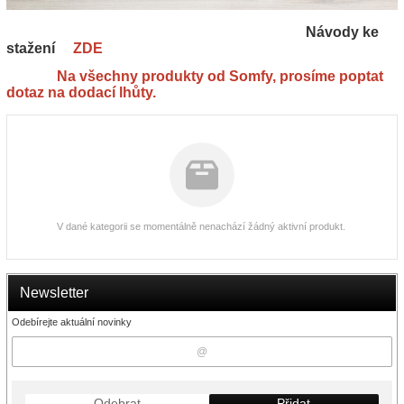
Návody ke
stažení
ZDE
Na všechny produkty od Somfy, prosíme poptat
dotaz na dodací lhůty.
V dané kategorii se momentálně nenachází žádný aktivní produkt.
Newsletter
Odebírejte aktuální novinky
Odebrat
Přidat