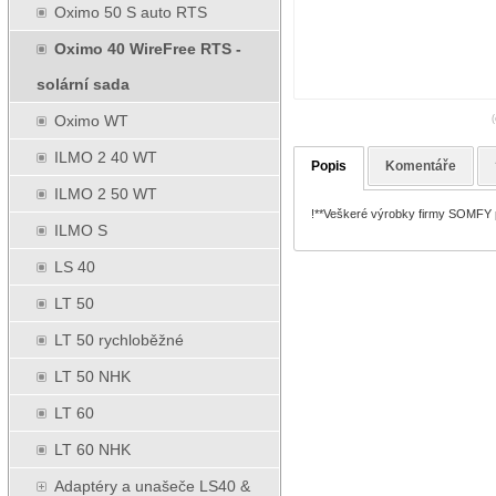
Oximo 50 S auto RTS
Oximo 40 WireFree RTS -
solární sada
Oximo WT
(
ILMO 2 40 WT
Popis
Komentáře
ILMO 2 50 WT
!**Veškeré výrobky firmy SOMFY pr
ILMO S
LS 40
LT 50
LT 50 rychloběžné
LT 50 NHK
LT 60
LT 60 NHK
Adaptéry a unašeče LS40 &