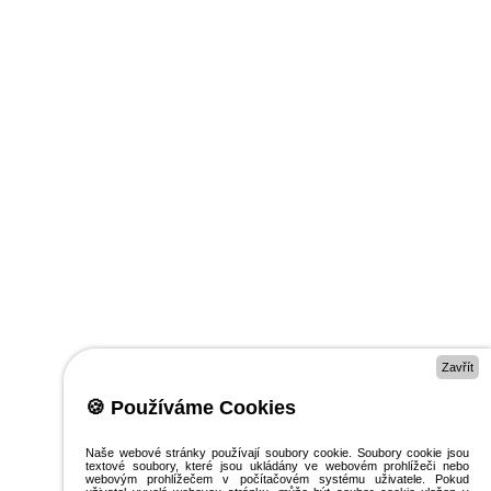
Zavřít
🍪 Používáme Cookies
Naše webové stránky používají soubory cookie. Soubory cookie jsou
textové soubory, které jsou ukládány ve webovém prohlížeči nebo
webovým prohlížečem v počítačovém systému uživatele. Pokud