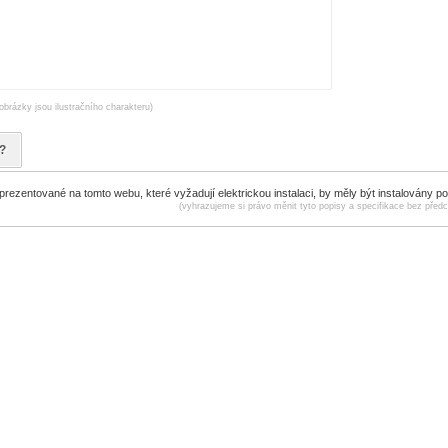
obrázky jsou ilustračního charakteru)
?
ezentované na tomto webu, které vyžadují elektrickou instalaci, by měly být instalovány p
(vyhrazujeme si právo měnit tyto popisy a specifikace bez před