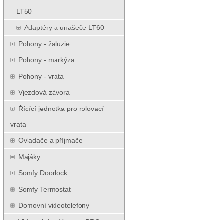
LT50
Adaptéry a unašeče LT60
Pohony - žaluzie
Pohony - markýza
Pohony - vrata
Vjezdová závora
Řídící jednotka pro rolovací
vrata
Ovladače a příjmače
Majáky
Somfy Doorlock
Somfy Termostat
Domovní videotelefony