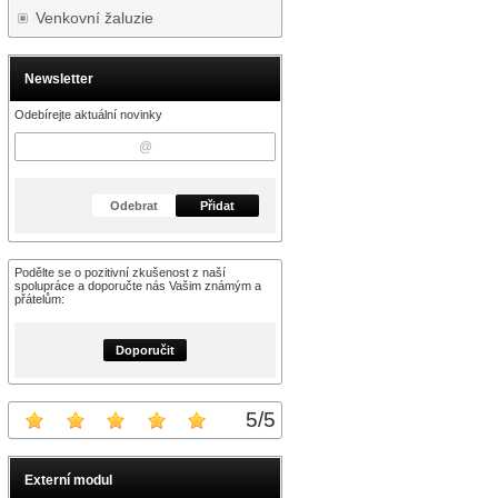
Venkovní žaluzie
Newsletter
Odebírejte aktuální novinky
Odebrat
Přidat
Podělte se o pozitivní zkušenost z naší
spolupráce a doporučte nás Vašim známým a
přátelům:
Doporučit
5
/
5
Externí modul