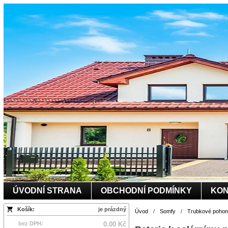
ÚVODNÍ STRANA
OBCHODNÍ PODMÍNKY
KON
Košík:
je prázdný
Úvod
/
Somfy
/
Trubkové pohony
bez DPH:
0.00 Kč