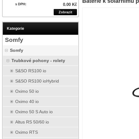
Baterie k solárnímu 
s DPH:
0.00 Kč
Zobrazit
Kategorie
Somfy
Somfy
Trubkové pohony - rolety
S&SO RS100 io
S&SO RS100 ioHybrid
Oximo 50 io
Oximo 40 io
Oximo 50 S Auto io
Altus RS 50/60 io
Oximo RTS