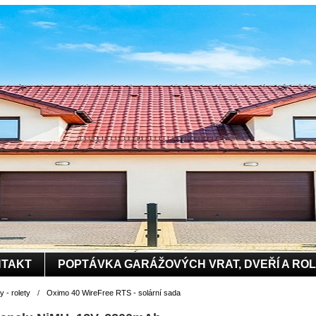
TAKT
POPTÁVKA GARÁŽOVÝCH VRAT, DVEŘÍ A RO
 - rolety
/
Oximo 40 WireFree RTS - solární sada