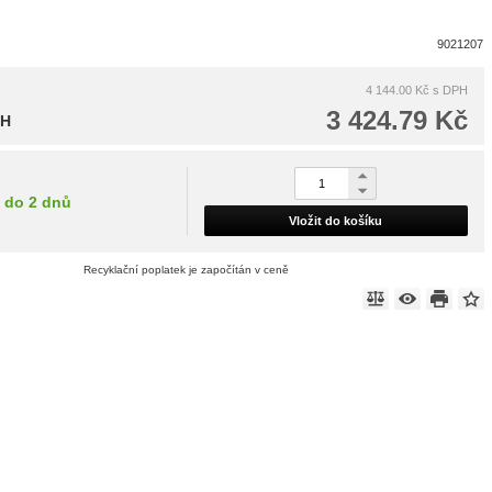
9021207
4 144.00 Kč
s DPH
3 424.79 Kč
PH
do 2 dnů
Vložit do košíku
Recyklační poplatek je započítán v ceně