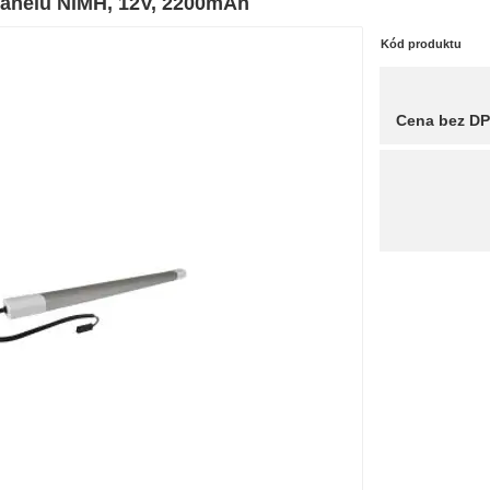
panelu NiMH, 12V, 2200mAh
Kód produktu
Cena bez D