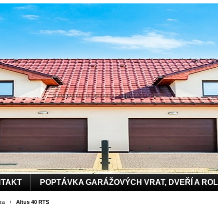
TAKT
POPTÁVKA GARÁŽOVÝCH VRAT, DVEŘÍ A RO
za
/
Altus 40 RTS