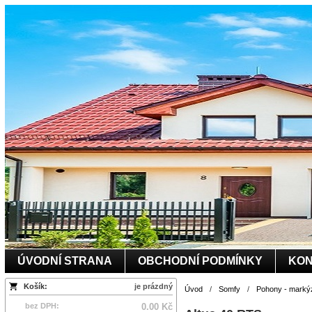
ÚVODNÍ STRANA
OBCHODNÍ PODMÍNKY
KON
Košík:
je prázdný
Úvod
/
Somfy
/
Pohony - marký
bez DPH:
0.00 Kč