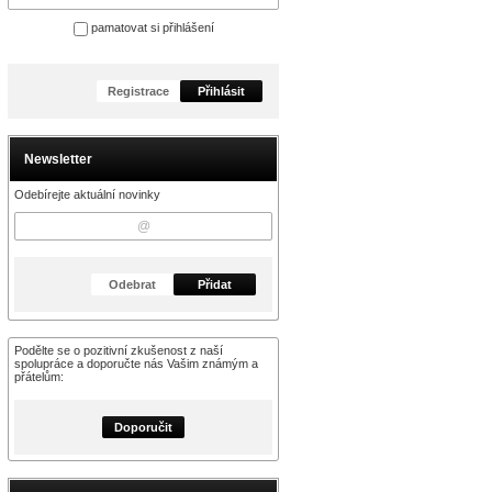
pamatovat si přihlášení
Registrace
Přihlásit
Newsletter
Odebírejte aktuální novinky
Odebrat
Přidat
Podělte se o pozitivní zkušenost z naší
spolupráce a doporučte nás Vašim známým a
přátelům:
Doporučit