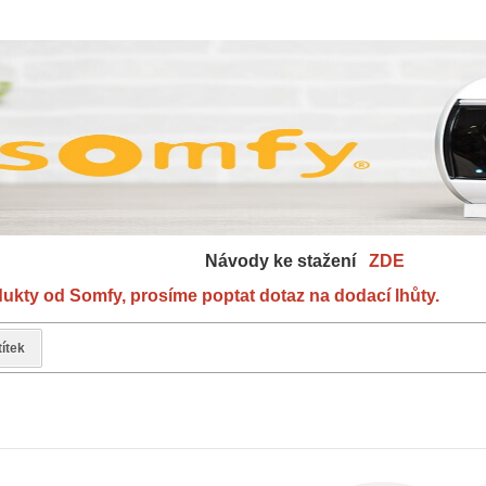
y ke stažení
ZDE
ukty od Somfy, prosíme poptat dotaz na dodací lhůty.
títek