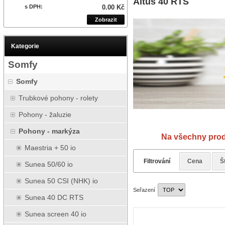
Altus 40 RTS
s DPH:
0.00 Kč
Zobrazit
Kategorie
Somfy
Somfy
Trubkové pohony - rolety
Pohony - žaluzie
Návod
Pohony - markýza
Na všechny prod
Maestria + 50 io
Filtrování
Cena
Š
Sunea 50/60 io
Sunea 50 CSI (NHK) io
Seřazení
Sunea 40 DC RTS
Sunea screen 40 io