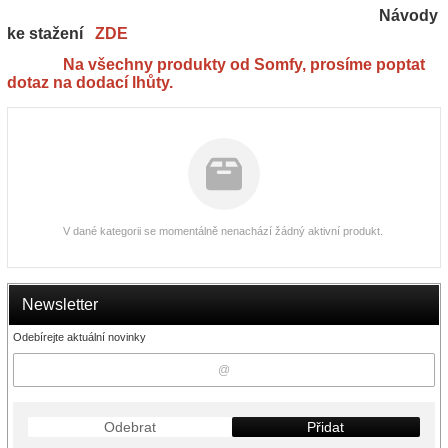
Návody
ke stažení
ZDE
Na všechny produkty od Somfy, prosíme poptat
dotaz na dodací lhůty.
V dané kategorii se momentálně nenachází žádný aktivní produkt.
Newsletter
Odebírejte aktuální novinky
Odebrat
Přidat